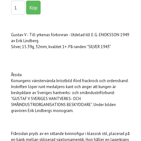
Gustav V - Till yrkenas förkovran - Utdelad till E.G. ENOKSSON 1949
av Erik Lindberg
Silver, 15.39g, 32mm, kvalitet 1+. På randen: "SILVER 1943"
Åtsida
Konungens vänstervända bröstbild iförd frackrock och ordensband.
Inskriften löper runt medaljens kant och anger att kungen är
beskyddare av Sveriges hantverks- och småindustriförbund:
”GUSTAF V SVERIGES HANTVERKS- OCH
SMÅINDUSTRIORGANISATIONS BESKYDDARE”. Under bilden
gravören Erik Lindbergs monogram.
Frånsidan pryds av en sittande kvinnofigur i klassisk stil, placerad på
en bänk mellan stiliserad växtornamentik. Hon håller en lagerkrans