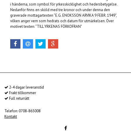
i händerna, som symbol för yrkesskicklighet och hedersbetygelse.
Nedanför finns en sköld med tre kronor och under denna den
graverade mottagartexten ”E.G. ENOKSSON ARVIKA 9 FEBR. 1949”,
vilken anger vem som hedrats och datum för utmärkelsen. Över
motivet texten: ”TILL YRKENAS FÖRKOFRAN"
2-4 dagar leveranstid
Frakt tillkommer
Full returrätt
Telefon: 0708-865008
Kontakt