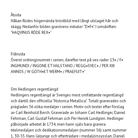
Åtsida
Håkan Rödes högervända bröstbild med långt utslaget hår och
skägg. Nedanför bilden gravörens initialer: "D•F•". I omskriften:
"HAQVINUS RÖDE REX•"
Frånsida
Överst ordningsnumret i serien, därefter text på sex rader: 13• / F•
INGMUNDI / INGONE ET HALSTANO / REGG•SVEC• / PER XIII
ANNOS / W GOTH•ET WERM• / PRAEFUIT•"
Om Hedlingers regentlängd
Hedlingers regentlängd är Sveriges mest omfattande regentlängd
och därtill den officiella "Historica Metallica". Totalt graverades och
präglades 56 olika medaljer i serien. Motiv och texter efter förslag
av Carl Reinhold Berch. Graverade av Johann Carl Hedlinger, Daniel
Fehrman, Carl Gustaf Fehrman och Per Henrik Lundgren. Hedlinger
påbörjade arbetet år 1734, men hann själv bara gravera
titelmedaljen och dedikationsmedaljen (nummer 56) samt nummer
1, 30-55. Hans lärjunge och efterträdare i medaljörssysslan, Daniel