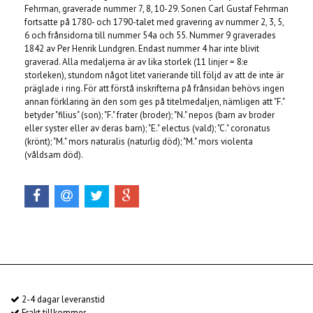
Fehrman, graverade nummer 7, 8, 10-29. Sonen Carl Gustaf Fehrman
fortsatte på 1780- och 1790-talet med gravering av nummer 2, 3, 5,
6 och frånsidorna till nummer 54a och 55. Nummer 9 graverades
1842 av Per Henrik Lundgren. Endast nummer 4 har inte blivit
graverad. Alla medaljerna är av lika storlek (11 linjer = 8:e
storleken), stundom något litet varierande till följd av att de inte är
präglade i ring. För att förstå inskrifterna på frånsidan behövs ingen
annan förklaring än den som ges på titelmedaljen, nämligen att "F."
betyder "filius" (son); "F." frater (broder); "N." nepos (barn av broder
eller syster eller av deras barn); "E." electus (vald); "C." coronatus
(krönt); "M." mors naturalis (naturlig död); "M." mors violenta
(våldsam död).
2-4 dagar leveranstid
Frakt tillkommer