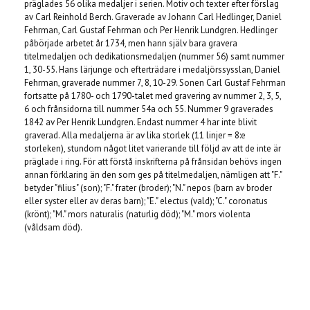
präglades 56 olika medaljer i serien. Motiv och texter efter förslag
av Carl Reinhold Berch. Graverade av Johann Carl Hedlinger, Daniel
Fehrman, Carl Gustaf Fehrman och Per Henrik Lundgren. Hedlinger
påbörjade arbetet år 1734, men hann själv bara gravera
titelmedaljen och dedikationsmedaljen (nummer 56) samt nummer
1, 30-55. Hans lärjunge och efterträdare i medaljörssysslan, Daniel
Fehrman, graverade nummer 7, 8, 10-29. Sonen Carl Gustaf Fehrman
fortsatte på 1780- och 1790-talet med gravering av nummer 2, 3, 5,
6 och frånsidorna till nummer 54a och 55. Nummer 9 graverades
1842 av Per Henrik Lundgren. Endast nummer 4 har inte blivit
graverad. Alla medaljerna är av lika storlek (11 linjer = 8:e
storleken), stundom något litet varierande till följd av att de inte är
präglade i ring. För att förstå inskrifterna på frånsidan behövs ingen
annan förklaring än den som ges på titelmedaljen, nämligen att "F."
betyder "filius" (son); "F." frater (broder); "N." nepos (barn av broder
eller syster eller av deras barn); "E." electus (vald); "C." coronatus
(krönt); "M." mors naturalis (naturlig död); "M." mors violenta
(våldsam död).