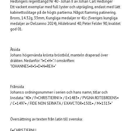
Hedlingers regentlängd Nr 40 - Johan II av Johan Carl Hedlinger
Ett vackert exemplar med full lyster och utprägling, endast med lätt
kabinettsslitage på de högts partierna. Något flammig patinering.
Brons, 14.32g, 33mm, Kungliga medaljer nr 41c (Sveriges kungliga
medaljer av Delzanno 2024), Hildebrand 40, Peter Felder 90, kvalitet
god 01.
Åtsida
Johans högervända krönta bröstbild, manteln draperad över
dräkten. Nedanför: "I•C•H•". I omskriften:
"IOHANNES•II•S•D•N•REX•"
Frånsida
Johans:s ordningsnummer i serien och hans namn, titlar och
livsdata: "40• / F•CHRISTIERNI I• / E•1483• / PVGNA ROTEBROENS•
/ C•1497• / FIDE NON SERVATA / EXAVCTOR•1501• / M•1513•"
Översättning av texten från latin till svenska:
F•CHRISTIERNI I