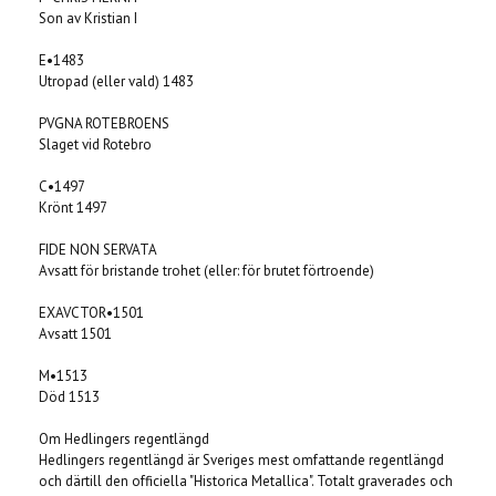
Son av Kristian I
E•1483
Utropad (eller vald) 1483
PVGNA ROTEBROENS
Slaget vid Rotebro
C•1497
Krönt 1497
FIDE NON SERVATA
Avsatt för bristande trohet (eller: för brutet förtroende)
EXAVCTOR•1501
Avsatt 1501
M•1513
Död 1513
Om Hedlingers regentlängd
Hedlingers regentlängd är Sveriges mest omfattande regentlängd
och därtill den officiella "Historica Metallica". Totalt graverades och