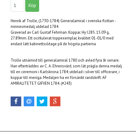
Henrik af Trolle, (1730-1784) Generalamiral i svenska flottan -
minnesmedalj utdelad 1784
Graverad av Carl Gustaf Fehrman. Koppar. Hy I:285. 15.09 g,
27.89mm. Ett ocirkulerat toppexemplar, kvalitet 01-01/0 med
endast lätt kabinettsslitage på de högsta partierna
Trolle utnämnd till generalamiral 1780 och avled fyra år senare.
Han efterträddes av C. A. Ehrensvärd, som lät prägla denna medalj
till en ceremoni i Karlskrona 1784; utdelad i silver till officerare, i
koppar till meniga. Medaljen ha en försänkt randskrift: AF
AMIRALITETET GIFVEN 1784. (#243)