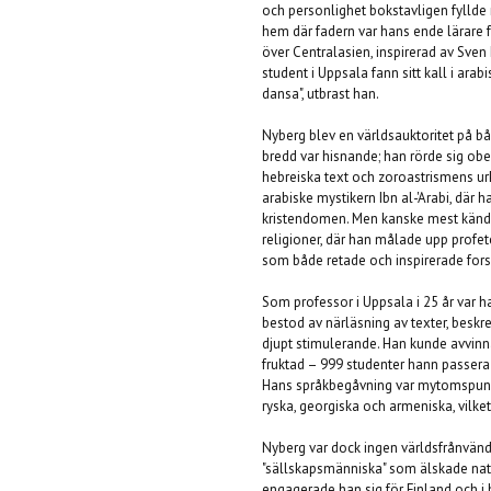
och personlighet bokstavligen fyllde 
hem där fadern var hans ende lärare f
över Centralasien, inspirerad av Sven
student i Uppsala fann sitt kall i arab
dansa", utbrast han.
Nyberg blev en världsauktoritet på b
bredd var hisnande; han rörde sig ob
hebreiska text och zoroastrismens u
arabiske mystikern Ibn al-'Arabi, där 
kristendomen. Men kanske mest känd b
religioner, där han målade upp profe
som både retade och inspirerade fors
Som professor i Uppsala i 25 år var h
bestod av närläsning av texter, besk
djupt stimulerande. Han kunde avvinn
fruktad – 999 studenter hann passera 
Hans språkbegåvning var mytomspunn
ryska, georgiska och armeniska, vilket
Nyberg var dock ingen världsfrånvänd
"sällskapsmänniska" som älskade nati
engagerade han sig för Finland och i 