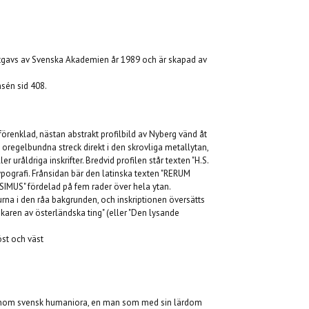
tgavs av Svenska Akademien år 1989 och är skapad av
nsén sid 408.
örenklad, nästan abstrakt profilbild av Nyberg vänd åt
, oregelbundna streck direkt i den skrovliga metallytan,
ller uråldriga inskrifter. Bredvid profilen står texten "H.S.
ografi. Frånsidan bär den latinska texten "RERUM
US" fördelad på fem rader över hela ytan.
rna i den råa bakgrunden, och inskriptionen översätts
karen av österländska ting" (eller "Den lysande
st och väst
 inom svensk humaniora, en man som med sin lärdom