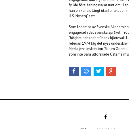
fyllde föreläsningssalar runt om i la
han en kändis långt utanför akademin 
H.S. Nyberg" satt.
Som ledamot av Svenska Akademien var 
engagerad i det svenska språket. Tro
"höghet och renhet" hans hjärtesak. Ha
februari 1974 låg det nyss underskrivna
Medaljens inskription "Rerum Oriental
som inte bara utforskade Österns myst