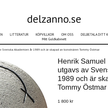
delzanno.se
EN
LITTERATUR
KÖPVILLKOR
OM OSS
DELBETALA DITT 
Mitt Guldkabinett
av Svenska Akademien år 1989 och är skapad av konstnären Tommy Östmar
Henrik Samuel
utgavs av Sven
1989 och är sk
Tommy Östmar
1 800 kr