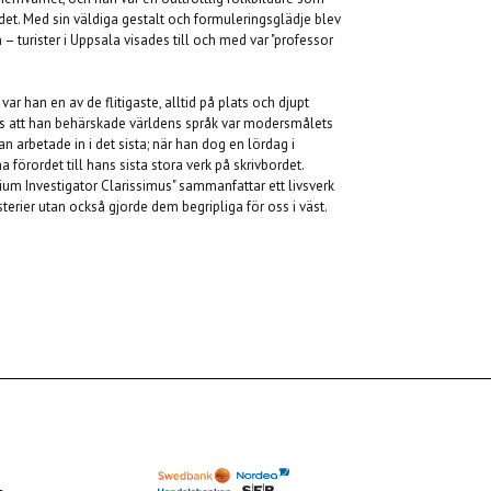
ndet. Med sin väldiga gestalt och formuleringsglädje blev
– turister i Uppsala visades till och med var "professor
han en av de flitigaste, alltid på plats och djupt
ts att han behärskade världens språk var modersmålets
n arbetade in i det sista; när han dog en lördag i
 förordet till hans sista stora verk på skrivbordet.
ium Investigator Clarissimus" sammanfattar ett livsverk
erier utan också gjorde dem begripliga för oss i väst.