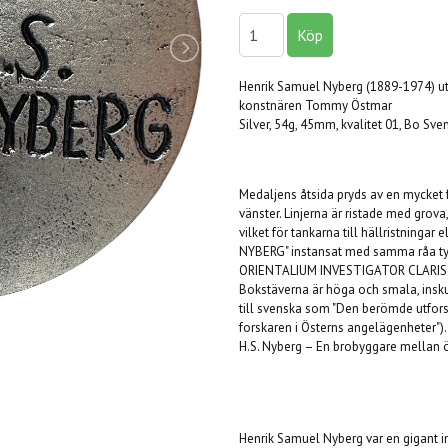
Henrik Samuel Nyberg (1889-1974) u
konstnären Tommy Östmar
Silver, 54g, 45mm, kvalitet 01, Bo Sve
Medaljens åtsida pryds av en mycket f
vänster. Linjerna är ristade med grova
vilket för tankarna till hällristningar e
NYBERG" instansat med samma råa typ
ORIENTALIUM INVESTIGATOR CLARISSIM
Bokstäverna är höga och smala, insku
till svenska som "Den berömde utfors
forskaren i Österns angelägenheter").
H.S. Nyberg – En brobyggare mellan ö
Henrik Samuel Nyberg var en gigant