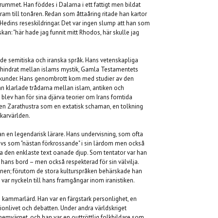
rummet. Han föddes i Dalarna i ett fattigt men bildat
ram till tonåren. Redan som åttaåring ritade han kartor
 Hedins reseskildringar. Det var ingen slump att han som
iskan: "här hade jag funnit mitt Rhodos, här skulle jag
åde semitiska och iranska språk. Hans vetenskapliga
ehindrat mellan islams mystik, Gamla Testamentets
rkunder. Hans genombrott kom med studier av den
han klarlade trådarna mellan islam, antiken och
lev han för sina djärva teorier om Irans forntida
ten Zarathustra som en extatisk schaman, en tolkning
karvärlden.
an en legendarisk lärare. Hans undervisning, som ofta
revs som "nästan förkrossande" i sin lärdom men också
a den enklaste text oanade djup. Som tentator var han
hans bord – men också respekterad för sin välvilja.
en; förutom de stora kulturspråken behärskade han
 var nyckeln till hans framgångar inom iranistiken.
 kammarlärd. Han var en färgstark personlighet, en
onlivet och debatten. Under andra världskriget
hemvärnet, och han var en outtröttlig folkbildare som