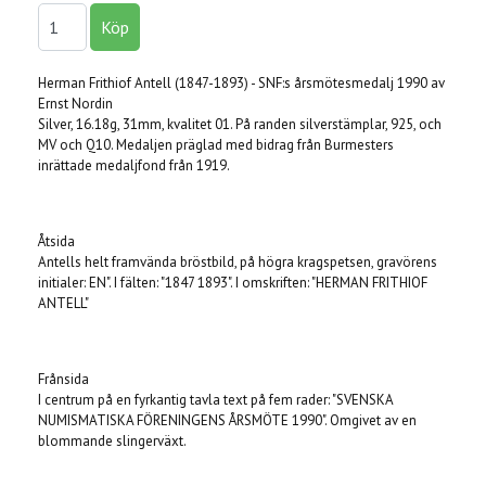
Herman Frithiof Antell (1847-1893) - SNF:s årsmötesmedalj 1990 av
Ernst Nordin
Silver, 16.18g, 31mm, kvalitet 01. På randen silverstämplar, 925, och
MV och Q10. Medaljen präglad med bidrag från Burmesters
inrättade medaljfond från 1919.
Åtsida
Antells helt framvända bröstbild, på högra kragspetsen, gravörens
initialer: EN". I fälten: "1847 1893". I omskriften: "HERMAN FRITHIOF
ANTELL"
Frånsida
I centrum på en fyrkantig tavla text på fem rader: "SVENSKA
NUMISMATISKA FÖRENINGENS ÅRSMÖTE 1990". Omgivet av en
blommande slingerväxt.