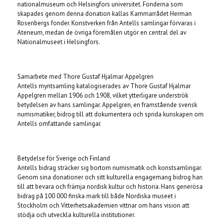
nationalmuseum och Helsingfors universitet. Fonderna som
skapades genom denna donation kallas Kammarrådet Herman
Rosenbergs fonder. Konstverken från Antells samlingar förvaras i
Ateneum, medan de övriga föremålen utgör en central del av
Nationalmuseet i Helsingfors.
Samarbete med Thore Gustaf Hjalmar Appelgren
Antells myntsamling katalogiserades av Thore Gustaf Hjalmar
Appelgren mellan 1906 och 1908, vilket ytterligare underströk
betydelsen av hans samlingar. Appelgren, en framstående svensk
numismatiker, bidrog till att dokumentera och sprida kunskapen om
Antells omfattande samlingar.
Betydelse för Sverige och Finland
Antells bidrag sträcker sig bortom numismatik och konstsamlingar.
Genom sina donationer och sitt kulturella engagemang bidrog han
till att bevara och främja nordisk kultur och historia. Hans generösa
bidrag på 100 000 finska mark till både Nordiska museet i
Stockholm och Vitterhetsakademien vittnar om hans vision att
stödja och utveckla kulturella institutioner.