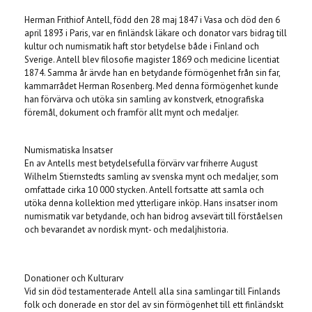
Herman Frithiof Antell, född den 28 maj 1847 i Vasa och död den 6
april 1893 i Paris, var en finländsk läkare och donator vars bidrag till
kultur och numismatik haft stor betydelse både i Finland och
Sverige. Antell blev filosofie magister 1869 och medicine licentiat
1874. Samma år ärvde han en betydande förmögenhet från sin far,
kammarrådet Herman Rosenberg. Med denna förmögenhet kunde
han förvärva och utöka sin samling av konstverk, etnografiska
föremål, dokument och framför allt mynt och medaljer.
Numismatiska Insatser
En av Antells mest betydelsefulla förvärv var friherre August
Wilhelm Stiernstedts samling av svenska mynt och medaljer, som
omfattade cirka 10 000 stycken. Antell fortsatte att samla och
utöka denna kollektion med ytterligare inköp. Hans insatser inom
numismatik var betydande, och han bidrog avsevärt till förståelsen
och bevarandet av nordisk mynt- och medaljhistoria.
Donationer och Kulturarv
Vid sin död testamenterade Antell alla sina samlingar till Finlands
folk och donerade en stor del av sin förmögenhet till ett finländskt