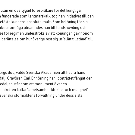
 utan en övertygad förespråkare för det kungliga
n fungerade som lantmarskalk, tog han initiativet till den
befäste kungens absoluta makt. Som belöning för sin
 arbetsförmåga utnämndes han till landshövding och
lse för regimen underströks av att konungen gav honom
 berättelse om hur Sverige rest sig ur ”slätt tillstånd” till
nborgs död, valde Svenska Akademien att hedra hans
lj. Gravören Carl Enhörning har i porträttet fångat den
 Medaljen står som ett monument över en
skriften kallar ”arbetsamhet, klokhet och redlighet” –
svenska stormaktens förvaltning under dess sista