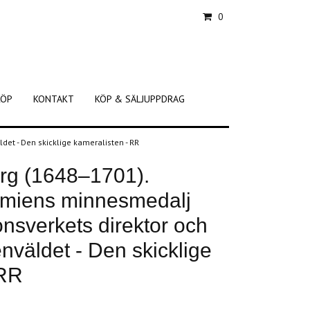
0
KÖP
KONTAKT
KÖP & SÄLJUPPDRAG
et - Den skicklige kameralisten - RR
rg (1648–1701).
miens minnesmedalj
nsverkets direktor och
enväldet - Den skicklige
 RR