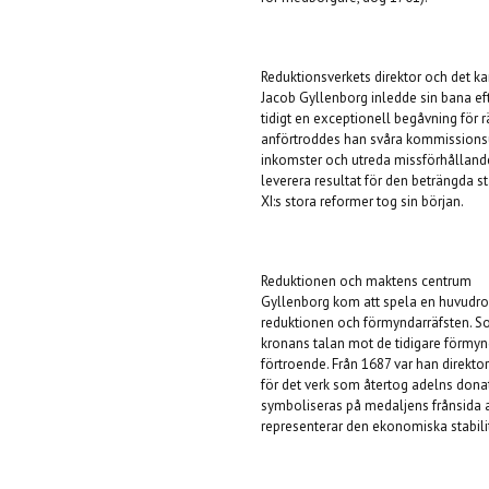
Reduktionsverkets direktor och det ka
Jacob Gyllenborg inledde sin bana eft
tidigt en exceptionell begåvning för 
anförtroddes han svåra kommissionsup
inkomster och utreda missförhålland
leverera resultat för den beträngda st
XI:s stora reformer tog sin början.
Reduktionen och maktens centrum
Gyllenborg kom att spela en huvudrol
reduktionen och förmyndarräfsten. S
kronans talan mot de tidigare förmy
förtroende. Från 1687 var han direkt
för det verk som återtog adelns donat
symboliseras på medaljens frånsida a
representerar den ekonomiska stabilite