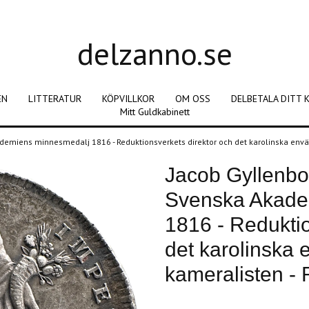
delzanno.se
EN
LITTERATUR
KÖPVILLKOR
OM OSS
DELBETALA DITT 
Mitt Guldkabinett
emiens minnesmedalj 1816 - Reduktionsverkets direktor och det karolinska enväld
Jacob Gyllenbo
Svenska Akade
1816 - Reduktio
det karolinska 
kameralisten -