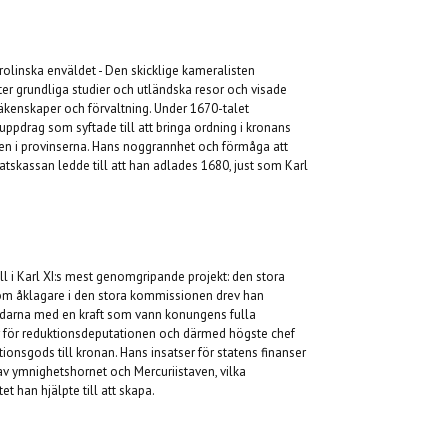
rolinska enväldet - Den skicklige kameralisten
er grundliga studier och utländska resor och visade
räkenskaper och förvaltning. Under 1670-talet
pdrag som syftade till att bringa ordning i kronans
en i provinserna. Hans noggrannhet och förmåga att
atskassan ledde till att han adlades 1680, just som Karl
l i Karl XI:s mest genomgripande projekt: den stora
om åklagare i den stora kommissionen drev han
ndarna med en kraft som vann konungens fulla
or för reduktionsdeputationen och därmed högste chef
ionsgods till kronan. Hans insatser för statens finanser
v ymnighetshornet och Mercuriistaven, vilka
t han hjälpte till att skapa.