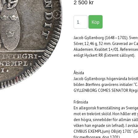
2 500 kr
Jacob Gyllenborg (1648–1701). Sve
Silver, 12,46 g, 32 mm. Graverad av 
Akademien. Kvalitet 1+/01. Referenser:
enligt Hyckert: RR (Extremt sällsynt).
Åtsida
Jacob Gyllenborgs högervända bröstb
bilden återfinns gravörens initialer: ”
GYLLENBORG COMES SENATOR R(egis)” (
Frånsida
En allegorisk framställning av Sverig
mot en trekrönt sköld. Hon håller ett
den högra, sinnebilder för allmän säl
vilken han egnade sin lefnad). I av
CIVIBUS EXEMPL(um) OB(iit) 1701” (G
för medborgare, dog 1701).