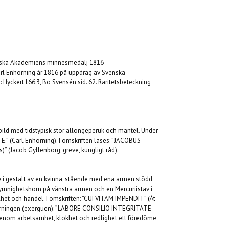
nska Akademiens minnesmedalj 1816
Carl Enhörning år 1816 på uppdrag av Svenska
 Hyckert I:66:3, Bo Svensén sid. 62. Raritetsbeteckning
ild med tidstypisk stor allongeperuk och mantel. Under
C. E.” (Carl Enhörning). I omskriften läses: ”JACOBUS
Jacob Gyllenborg, greve, kungligt råd).
e i gestalt av en kvinna, stående med ena armen stödd
 ymnighetshorn på vänstra armen och en Mercuriistav i
lhet och handel. I omskriften: ”CUI VITAM IMPENDIT” (Åt
skärningen (exerguen): ”LABORE CONSILIO INTEGRITATE
enom arbetsamhet, klokhet och redlighet ett föredöme