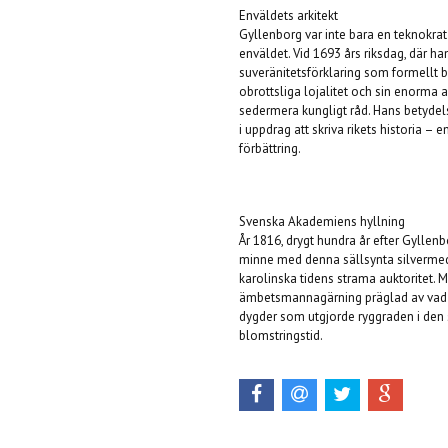
Enväldets arkitekt
Gyllenborg var inte bara en teknokrat
enväldet. Vid 1693 års riksdag, där ha
suveränitetsförklaring som formellt 
obrottsliga lojalitet och sin enorma
sedermera kungligt råd. Hans betyde
i uppdrag att skriva rikets historia – en
förbättring.
Svenska Akademiens hyllning
År 1816, drygt hundra år efter Gylle
minne med denna sällsynta silvermeda
karolinska tidens strama auktoritet.
ämbetsmannagärning präglad av vad in
dygder som utgjorde ryggraden i den 
blomstringstid.