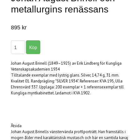
metallurgins renässans
895 kr
Johan August Brinell (1849–1925) av Erik Lindberg för Kungliga
Vetenskapsakademien 1934
Tilltalande exemplar med lystrig glans. Silver, 14,74 g, 31 mm.
Kvalitet 01. Randprägling: "SILVER 1934". Referenser: KVA 195, Ulla
Ehrensvärd 337. Upplaga: 200 exemplar + 1 referensexemplar till
Kungliga myntkabinettet. Ledamot i KVA 1902.
Åtsida
Johan August Brinells vänstervända profilporträtt. Han framställs i
mogen ålder med karaktäristisk mustasch och bär en samtida kavaj