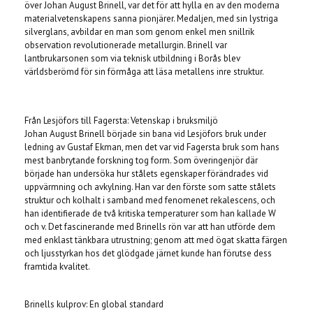
över Johan August Brinell, var det för att hylla en av den moderna
materialvetenskapens sanna pionjärer. Medaljen, med sin lystriga
silverglans, avbildar en man som genom enkel men snillrik
observation revolutionerade metallurgin. Brinell var
lantbrukarsonen som via teknisk utbildning i Borås blev
världsberömd för sin förmåga att läsa metallens inre struktur.
Från Lesjöfors till Fagersta: Vetenskap i bruksmiljö
Johan August Brinell började sin bana vid Lesjöfors bruk under
ledning av Gustaf Ekman, men det var vid Fagersta bruk som hans
mest banbrytande forskning tog form. Som överingenjör där
började han undersöka hur stålets egenskaper förändrades vid
uppvärmning och avkylning. Han var den förste som satte stålets
struktur och kolhalt i samband med fenomenet rekalescens, och
han identifierade de två kritiska temperaturer som han kallade W
och v. Det fascinerande med Brinells rön var att han utförde dem
med enklast tänkbara utrustning; genom att med ögat skatta färgen
och ljusstyrkan hos det glödgade järnet kunde han förutse dess
framtida kvalitet.
Brinells kulprov: En global standard