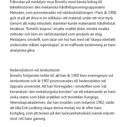
Frånsidan på medaljen visar Brinells mest kända bidrag till
teknikhistorien: den mekaniska hårdhetsprovningsapparaten.
Metoden, som presenterades vid världsutställningen i Paris år 1900,
gick ut på att driva in en stålkula i ett material under ett visst tryck.
Genom att mäta intryckets diameter kunde materialets hårdhetstal
beräknas. "Brinells kulprov" ersatte snabbt äldre, mindre exakta
metoder och blev en världsstandard som används än idag.
Medaljens omskrift, som talar om hur han med sitt "skarpa intellekt
undersökte stålets egenskaper", är en träffande beskrivning av hans
analytiska gåva.
Hedersdoktorn vid Jernkontoret
Brinells förtjänster ledde till att han år 1903 blev överingenjör vid
Jernkontoret och år 1907 promoverades till hedersdoktor vid
Uppsala universitet. Att han förevigades i omskriften som "väl
bevandrad i den metallurgiska konsten" var ett erkännande av hans
unika status som både praktiker och teoretiker. Kungliga
Vetenskapsakademien, där han invaldes som ledamot 1902, valde
att låta Erik Lindberg skapa denna medalj nio år efter hans
bortgång, som ett tecken på den tacksamhetsskuld svensk industri
stod i till hans gärning.