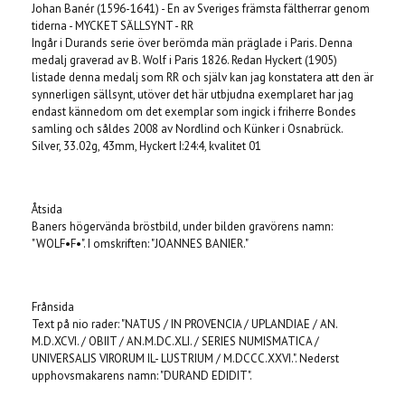
Johan Banér (1596-1641) - En av Sveriges främsta fältherrar genom
tiderna - MYCKET SÄLLSYNT - RR
Ingår i Durands serie över berömda män präglade i Paris. Denna
medalj graverad av B. Wolf i Paris 1826. Redan Hyckert (1905)
listade denna medalj som RR och själv kan jag konstatera att den är
synnerligen sällsynt, utöver det här utbjudna exemplaret har jag
endast kännedom om det exemplar som ingick i friherre Bondes
samling och såldes 2008 av Nordlind och Künker i Osnabrück.
Silver, 33.02g, 43mm, Hyckert I:24:4, kvalitet 01
Åtsida
Baners högervända bröstbild, under bilden gravörens namn:
"WOLF•F•". I omskriften: "JOANNES BANIER."
Frånsida
Text på nio rader: "NATUS / IN PROVENCIA / UPLANDIAE / AN.
M.D.XCVI. / OBIIT / AN.M.DC.XLI. / SERIES NUMISMATICA /
UNIVERSALIS VIRORUM IL- LUSTRIUM / M.DCCC.XXVI.". Nederst
upphovsmakarens namn: "DURAND EDIDIT".