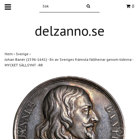
0
delzanno.se
Hem
›
Sverige
›
Johan Banér (1596-1641) - En av Sveriges främsta fältherrar genom tiderna -
MYCKET SÄLLSYNT - RR