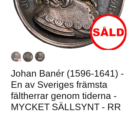
Johan Banér (1596-1641) -
En av Sveriges främsta
fältherrar genom tiderna -
MYCKET SÄLLSYNT - RR
Produkten är tyvärr slut i lager. :(