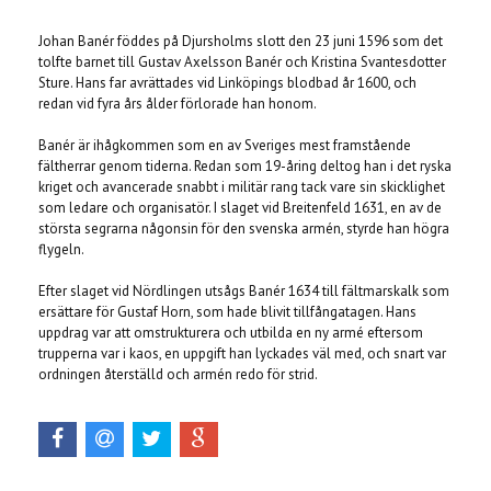
Johan Banér föddes på Djursholms slott den 23 juni 1596 som det
tolfte barnet till Gustav Axelsson Banér och Kristina Svantesdotter
Sture. Hans far avrättades vid Linköpings blodbad år 1600, och
redan vid fyra års ålder förlorade han honom.
Banér är ihågkommen som en av Sveriges mest framstående
fältherrar genom tiderna. Redan som 19-åring deltog han i det ryska
kriget och avancerade snabbt i militär rang tack vare sin skicklighet
som ledare och organisatör. I slaget vid Breitenfeld 1631, en av de
största segrarna någonsin för den svenska armén, styrde han högra
flygeln.
Efter slaget vid Nördlingen utsågs Banér 1634 till fältmarskalk som
ersättare för Gustaf Horn, som hade blivit tillfångatagen. Hans
uppdrag var att omstrukturera och utbilda en ny armé eftersom
trupperna var i kaos, en uppgift han lyckades väl med, och snart var
ordningen återställd och armén redo för strid.