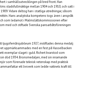
chert i samhällsutvecklingen på bred front. Han
lms stadsfullmäktige mellan 1904 och 1910, och satt i
1909. Vidare deltog han i statliga utredningar, såsom
ttén. Hans analytiska kompetens togs även i anspråk
 och som ledamot i Malmslättskommissionen efter
tom med och stiftade Svenska pansarbåtsföreningen
tt tjugofemårsjubileum 1927, instiftades denna medalj
bileet uppmärksammades med en fest på Hasselbacken
 ett exemplar slaget i guld. Richert kvarstod som
ll sin död 1934. Bronsmedaljen, med sin inramande
enjör som förenade teknisk vetenskap med praktisk
ammanfattar ett livsverk som ledde vattnets kraft till