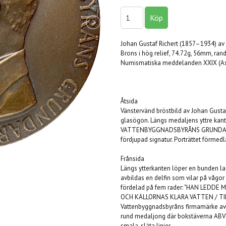
Johan Gustaf Richert (1857–1934) av
Brons i hög relief, 74.72g, 56mm, ran
Numismatiska meddelanden XXIX (Axe
Åtsida
Vänstervänd bröstbild av Johan Gustaf R
glasögon. Längs medaljens yttre ka
VATTENBYGGNADSBYRÅNS GRUNDARE ·".
fördjupad signatur. Porträttet förmed
Frånsida
Längs ytterkanten löper en bunden la
avbildas en delfin som vilar på vågor 
fördelad på fem rader: "HAN LEDD
OCH KÄLLORNAS KLARA VATTEN / TILL
Vattenbyggnadsbyråns firmamärke av å
rund medaljong där bokstäverna ABVBB
smala, släta linjer.