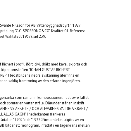
 Svante Nilsson för AB Vattenbyggnadsbyrån 1927
dprägling: "C.C. SPORRONG&CO". Kvalitet 01. Referens:
l Wahlstedt 1937), sid 239.
ichert i profil, iförd civil dräkt med kavaj, skjorta och
nt löper omskriften "JOHAN GUSTAF RICHERT
 I bröstbildens nedre avskärning återfinns en
lar en saklig framtoning av den erfarne ingenjören.
gerranka som ramar in kompositionen. I det övre fältet
och sprutar en vattenstråle. Därunder står en inskrift
E MÄNNENS ARBETE / OCH ÄLFVARNES VÄLDIGA KRAFT /
 ALLAS GAGN". I nederkanten flankeras
rtalen "1902" och "1927". Firmamärket utgörs av en
 bildar ett monogram, infattat i en lagerkrans mellan