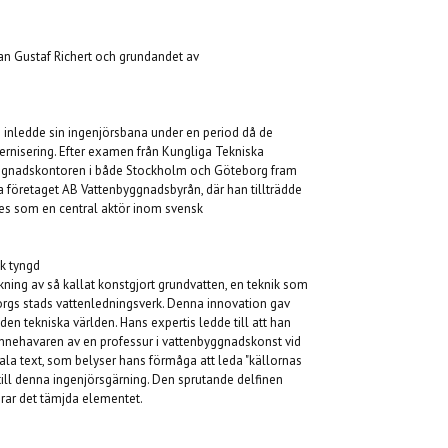
an Gustaf Richert och grundandet av
 inledde sin ingenjörsbana under en period då de
nisering. Efter examen från Kungliga Tekniska
ggnadskontoren i både Stockholm och Göteborg fram
na företaget AB Vattenbyggnadsbyrån, där han tillträdde
des som en central aktör inom svensk
k tyngd
kning av så kallat konstgjort grundvatten, en teknik som
rgs stads vattenledningsverk. Denna innovation gav
en tekniska världen. Hans expertis ledde till att han
 innehavaren av en professur i vattenbyggnadskonst vid
ala text, som belyser hans förmåga att leda "källornas
s till denna ingenjörsgärning. Den sprutande delfinen
rar det tämjda elementet.