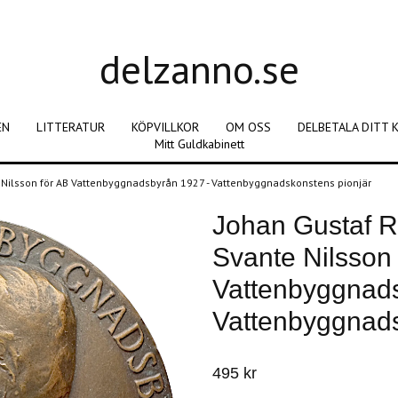
delzanno.se
EN
LITTERATUR
KÖPVILLKOR
OM OSS
DELBETALA DITT 
Mitt Guldkabinett
 Nilsson för AB Vattenbyggnadsbyrån 1927 - Vattenbyggnadskonstens pionjär
Johan Gustaf R
Svante Nilsson 
Vattenbyggnads
Vattenbyggnads
495 kr