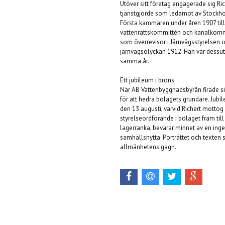
Utöver sitt företag engagerade sig Ri
tjänstgjorde som ledamot av Stockho
Första kammaren under åren 1907 till 
vattenrättskommittén och kanalkommi
som överrevisor i Järnvägsstyrelsen
järnvägsolyckan 1912. Han var dessu
samma år.
Ett jubileum i brons
När AB Vattenbyggnadsbyrån firade si
för att hedra bolagets grundare. Ju
den 13 augusti, varvid Richert mottog
styrelseordförande i bolaget fram ti
lagerranka, bevarar minnet av en ing
samhällsnytta. Porträttet och texten s
allmänhetens gagn.