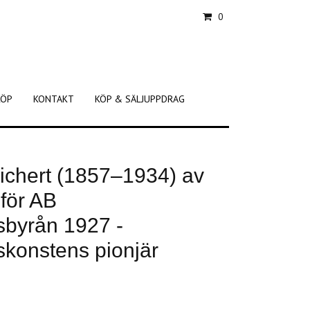
0
KÖP
KONTAKT
KÖP & SÄLJUPPDRAG
ichert (1857–1934) av
för AB
byrån 1927 -
konstens pionjär