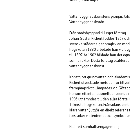
Vattenbyggnadskonstens pionjär: Joh
Vattenbyggnadsbyrån
Från stadsbyggnad till eget företag
Johan Gustaf Richert föddes 1857 och
svenska städerna genomgick en moder
högskolan 1880 arbetade han vid by
till 1897. År 1902 bildade han det eg
som direktör. Detta företag etablera
vattenbyggnadskonst.
Konstgjort grundvatten och akademis
Richert utvecklade metoder för tillver
framgångsrikt tillämpades vid Götebo
honom ett internationellt anseende i d
1903 utnämndes till den allra första
Tekniska högskolan. Frånsidans centr
klara vatten", utgör en direkt referen
förstärker vattentemat och symbolise
Ett brett samhällsengagemang