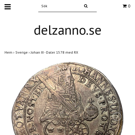
0
delzanno.se
Hem
›
Sverige
›
Johan III - Daler 1578 med RX