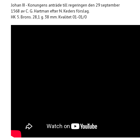
Johan III - Konungens anträde till regeringen den 29 september
1568 av C. G. Hartman efter N. Keders förslag.
HK 5. Brons. 28,1 g. 38 mm. Kvalitet 01-01/0