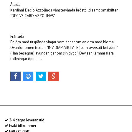
Åtsida
Kardinal Decio Azzolinos vänstervända bröstbild samt omskriften:
"DECIVS
CARD
AZZOLINVS"
Frånsida
En örn med utspända vingar som griper om en orm med klorna.
Ovanför örnen texten: "INVIDIAM VIRTVTE", som översatt betyder: "
(Han besegrar) avunden genom sin dygd.". Devisen lämnar flera
tolkningar öppna...
2-4 dagar leveranstid
Frakt tillkommer
Full returrätt