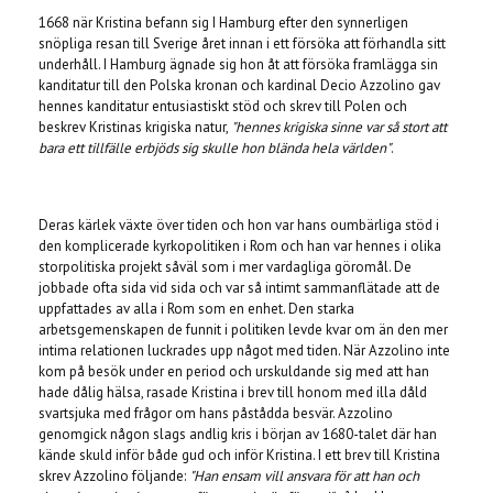
1668 när Kristina befann sig I Hamburg efter den synnerligen
snöpliga resan till Sverige året innan i ett försöka att förhandla sitt
underhåll. I Hamburg ägnade sig hon åt att försöka framlägga sin
kanditatur till den Polska kronan och kardinal Decio Azzolino gav
hennes kanditatur entusiastiskt stöd och skrev till Polen och
beskrev Kristinas krigiska natur,
"hennes krigiska sinne var så stort att
bara ett tillfälle erbjöds sig skulle hon blända hela världen"
.
Deras kärlek växte över tiden och hon var hans oumbärliga stöd i
den komplicerade kyrkopolitiken i Rom och han var hennes i olika
storpolitiska projekt såväl som i mer vardagliga göromål. De
jobbade ofta sida vid sida och var så intimt sammanflätade att de
uppfattades av alla i Rom som en enhet. Den starka
arbetsgemenskapen de funnit i politiken levde kvar om än den mer
intima relationen luckrades upp något med tiden. När Azzolino inte
kom på besök under en period och urskuldande sig med att han
hade dålig hälsa, rasade Kristina i brev till honom med illa dåld
svartsjuka med frågor om hans påstådda besvär. Azzolino
genomgick någon slags andlig kris i början av 1680-talet där han
kände skuld inför både gud och inför Kristina. I ett brev till Kristina
skrev Azzolino följande:
"Han ensam vill ansvara för att han och