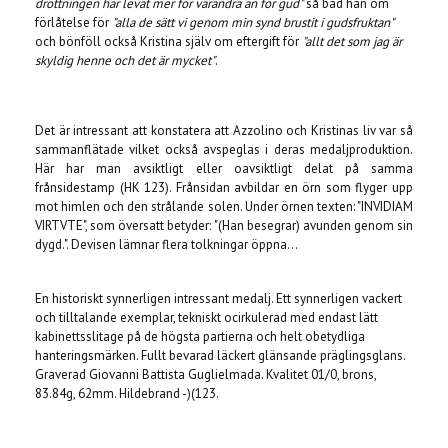
drottningen har levat mer för varandra än för gud"
så bad han om
förlåtelse för
"alla de sätt vi genom min synd brustit i gudsfruktan"
och bönföll också Kristina själv om eftergift för
"allt det som jag är
skyldig henne och det är mycket"
.
Det är intressant att konstatera att Azzolino och Kristinas liv var så
sammanflätade vilket också avspeglas i deras medaljproduktion.
Här har man avsiktligt eller oavsiktligt delat på samma
frånsidestamp (HK 123). Frånsidan avbildar en örn som flyger upp
mot himlen och den strålande solen. Under örnen texten: "INVIDIAM
VIRTVTE", som översatt betyder: "(Han besegrar) avunden genom sin
dygd.". Devisen lämnar flera tolkningar öppna...
En historiskt synnerligen intressant medalj. Ett synnerligen vackert
och tilltalande exemplar, tekniskt ocirkulerad med endast lätt
kabinettsslitage på de högsta partierna och helt obetydliga
hanteringsmärken. Fullt bevarad läckert glänsande präglingsglans.
Graverad Giovanni Battista Guglielmada. Kvalitet 01/0, brons,
83.84g, 62mm. Hildebrand -)(123.