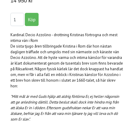
14 950 kr
Kardinal Decio Azzolino - drottning Kristinas förtrogna och mest
intima vän i Rom
De sista tjugo åren tillbringade Kristina i Rom där hon nästan
dagligen träffade och umgicks med sin närmaste och käraste vän
Decio Azzolino. Att de hyste varma och intima känslor för varandra
är klart dokumenterat genom de tusentals brev som finns bevarade
på Riksarkivet. Någon fysisk kärlek lär det dock knappast ha handlat
om, men vi får i alla fall en inblick i Kristinas känslor för Azzolino i
ett brev hon skrev till honom i slutet av 1660-talet, så här skrev
hon:
"Mitt mål är med Guds hjälp att aldrig förtörna Er, ej heller någonsin
att ge anledning därtill. Detta beslut skall dock inte hindra mig från
att älska Er in i döden. Eftersom gudsfruktan nekar Er att vara min
älskare, befriar jag Er från att vara min tjänare ty jag vill leva och dö
som Er slav".