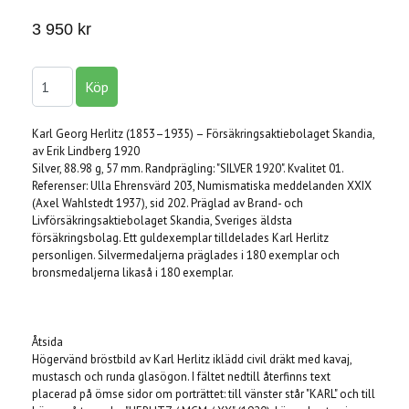
3 950 kr
Karl Georg Herlitz (1853–1935) – Försäkringsaktiebolaget Skandia,
av Erik Lindberg 1920
Silver, 88.98 g, 57 mm. Randprägling: "SILVER 1920". Kvalitet 01.
Referenser: Ulla Ehrensvärd 203, Numismatiska meddelanden XXIX
(Axel Wahlstedt 1937), sid 202. Präglad av Brand- och
Livförsäkringsaktiebolaget Skandia, Sveriges äldsta
försäkringsbolag. Ett guldexemplar tilldelades Karl Herlitz
personligen. Silvermedaljerna präglades i 180 exemplar och
bronsmedaljerna likaså i 180 exemplar.
Åtsida
Högervänd bröstbild av Karl Herlitz iklädd civil dräkt med kavaj,
mustasch och runda glasögon. I fältet nedtill återfinns text
placerad på ömse sidor om porträttet: till vänster står "KARL" och till