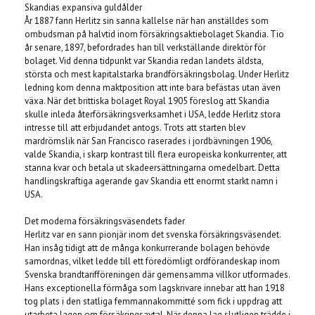
Skandias expansiva guldålder
År 1887 fann Herlitz sin sanna kallelse när han anställdes som
ombudsman på halvtid inom försäkringsaktiebolaget Skandia. Tio
år senare, 1897, befordrades han till verkställande direktör för
bolaget. Vid denna tidpunkt var Skandia redan landets äldsta,
största och mest kapitalstarka brandförsäkringsbolag. Under Herlitz
ledning kom denna maktposition att inte bara befästas utan även
växa. När det brittiska bolaget Royal 1905 föreslog att Skandia
skulle inleda återförsäkringsverksamhet i USA, ledde Herlitz stora
intresse till att erbjudandet antogs. Trots att starten blev
mardrömslik när San Francisco raserades i jordbävningen 1906,
valde Skandia, i skarp kontrast till flera europeiska konkurrenter, att
stanna kvar och betala ut skadeersättningarna omedelbart. Detta
handlingskraftiga agerande gav Skandia ett enormt starkt namn i
USA.
Det moderna försäkringsväsendets fader
Herlitz var en sann pionjär inom det svenska försäkringsväsendet.
Han insåg tidigt att de många konkurrerande bolagen behövde
samordnas, vilket ledde till ett föredömligt ordförandeskap inom
Svenska brandtarifföreningen där gemensamma villkor utformades.
Hans exceptionella förmåga som lagskrivare innebar att han 1918
tog plats i den statliga femmannakommitté som fick i uppdrag att
utarbeta lagen om försäkringsavtal. När denna lag slutligen trädde i