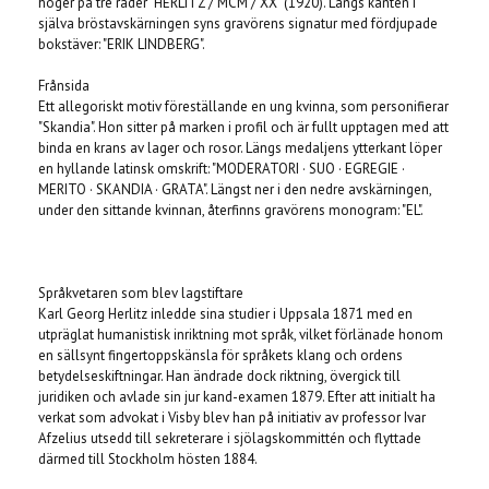
höger på tre rader "HERLITZ / MCM / XX" (1920). Längs kanten i
själva bröstavskärningen syns gravörens signatur med fördjupade
bokstäver: "ERIK LINDBERG".
Frånsida
Ett allegoriskt motiv föreställande en ung kvinna, som personifierar
"Skandia". Hon sitter på marken i profil och är fullt upptagen med att
binda en krans av lager och rosor. Längs medaljens ytterkant löper
en hyllande latinsk omskrift: "MODERATORI · SUO · EGREGIE ·
MERITO · SKANDIA · GRATA". Längst ner i den nedre avskärningen,
under den sittande kvinnan, återfinns gravörens monogram: "EL".
Språkvetaren som blev lagstiftare
Karl Georg Herlitz inledde sina studier i Uppsala 1871 med en
utpräglat humanistisk inriktning mot språk, vilket förlänade honom
en sällsynt fingertoppskänsla för språkets klang och ordens
betydelseskiftningar. Han ändrade dock riktning, övergick till
juridiken och avlade sin jur kand-examen 1879. Efter att initialt ha
verkat som advokat i Visby blev han på initiativ av professor Ivar
Afzelius utsedd till sekreterare i sjölagskommittén och flyttade
därmed till Stockholm hösten 1884.