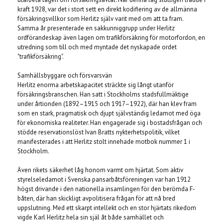
kraft 1928, var det i stort sett en direkt kodifiering av de allmänna
försäkringsvillkor som Herlitz själv varit med om att ta fram.
Samma år presenterade en sakkunniggrupp under Herlitz
ordförandeskap även lagen om trafikförsäkring för motorfordon, en
utredning som till och med myntade det nyskapade ordet
"trafikförsäkring".
Samhällsbyggare och försvarsvän
Herlitz enorma arbetskapacitet sträckte sig långt utanför
försäkringsbranschen. Han satt i Stockholms stadsfullmäktige
under årtionden (1892–1915 och 1917–1922), där han klev fram
som en stark, pragmatisk och djupt självständig ledamot med öga
för ekonomiska realiteter. Han engagerade sig i bostadsfrågan och
stödde reservationslöst Ivan Bratts nykterhetspolitik, vilket
manifesterades i att Herlitz stolt innehade motbok nummer 1 i
Stockholm.
Även rikets säkerhet låg honom varmt om hjärtat. Som aktiv
styrelseledamot i Svenska pansarbåtsföreningen var han 1912
högst drivande i den nationella insamlingen för den berömda F-
båten, där han skickligt avpolitisera frågan för att nå bred
uppslutning. Med ett skarpt intellekt och en stor hjärtats rikedom
vigde Karl Herlitz hela sin själ åt både samhället och