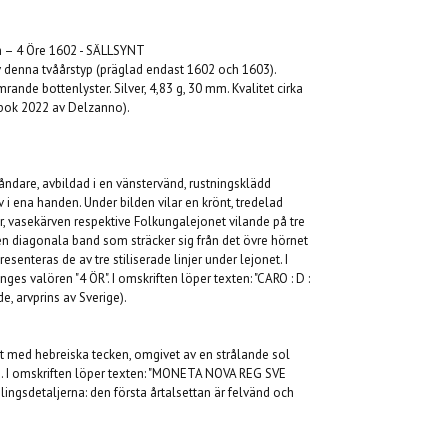
m – 4 Öre 1602 - SÄLLSYNT
v denna tvåårstyp (präglad endast 1602 och 1603).
ande bottenlyster. Silver, 4,83 g, 30 mm. Kvalitet cirka
tbok 2022 av Delzanno).
ståndare, avbildad i en vänstervänd, rustningsklädd
 i ena handen. Under bilden vilar en krönt, tredelad
, vasekärven respektive Folkungalejonet vilande på tre
en diagonala band som sträcker sig från det övre hörnet
resenteras de av tre stiliserade linjer under lejonet. I
es valören "4 ÖR". I omskriften löper texten: "CARO : D :
e, arvprins av Sverige).
et med hebreiska tecken, omgivet av en strålande sol
 I omskriften löper texten: "MONETA NOVA REG SVE
glingsdetaljerna: den första årtalsettan är felvänd och