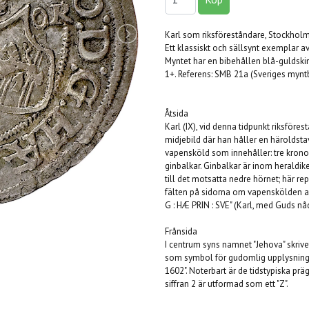
Karl som riksföreståndare, Stockhol
Ett klassiskt och sällsynt exemplar a
Myntet har en bibehållen blå-guldskimr
1+. Referens: SMB 21a (Sveriges myn
Åtsida
Karl (IX), vid denna tidpunkt riksföre
midjebild där han håller en häroldstav
vapensköld som innehåller: tre kronor
ginbalkar. Ginbalkar är inom heraldik
till det motsatta nedre hörnet; här rep
fälten på sidorna om vapenskölden ang
G : HÆ PRIN : SVE" (Karl, med Guds nåd
Frånsida
I centrum syns namnet "Jehova" skriv
som symbol för gudomlig upplysning.
1602". Noterbart är de tidstypiska prä
siffran 2 är utformad som ett "Z".