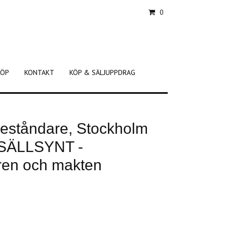
0
KÖP
KONTAKT
KÖP & SÄLJUPPDRAG
reståndare, Stockholm
 SÄLLSYNT -
ren och makten