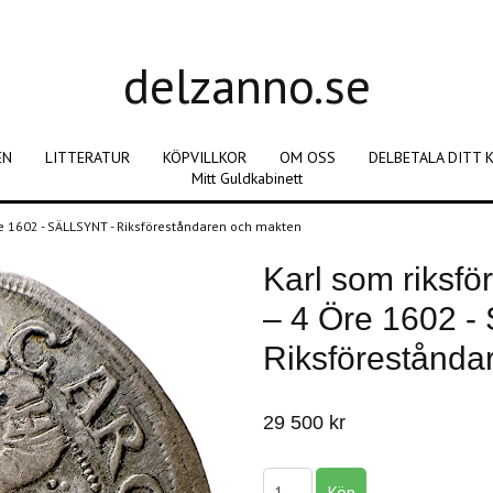
delzanno.se
EN
LITTERATUR
KÖPVILLKOR
OM OSS
DELBETALA DITT 
Mitt Guldkabinett
re 1602 - SÄLLSYNT - Riksföreståndaren och makten
Karl som riksfö
– 4 Öre 1602 -
Riksförestånda
29 500 kr