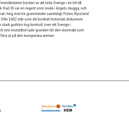
sföreståndaren bördan av att leda Sverige i en tid då
ck. Karl IX var en regent som levde i krigets skugga, och
at i krig mot tre grannländer samtidigt: Polen, Ryssland
från 1602 står som ett konkret historiskt dokument
tark gudstro tog kontroll över ett Sverige i
och inre motstånd lade grunden till den stormakt som
e föra ut på den europeiska arenan.
e