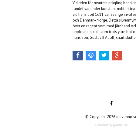
Vid tiden för myntets prägling bar rik
landet var under konstant militärt try
vid hans död 1611 var Sverige involver
och Danmark-Norge. Detta silvermynt 
över en regent som med järnhand och s
upplösning, och som trots yttre hot 
hans son, Gustav II Adolf, snart skull
© Copyright 2026 delzanno.s
Powered by Quickbutik