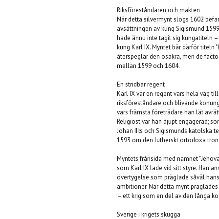
Riksföreståndaren och makten
När detta silvermynt slogs 1602 befann
avsättningen av kung Sigismund 1599. 
hade ännu inte tagit sig kungatiteln –
kung Karl IX. Myntet bär därför titeln 
återspeglar den osäkra, men de fact
mellan 1599 och 1604.
En stridbar regent
Karl IX var en regent vars hela väg t
riksföreståndare och blivande konun
vars främsta företrädare han lät avrät
Religiöst var han djupt engagerad; so
Johan III:s och Sigismunds katolska t
1593 om den lutherskt ortodoxa tron
Myntets frånsida med namnet "Jehova"
som Karl IX lade vid sitt styre. Han a
övertygelse som präglade såväl hans i
ambitioner. När detta mynt präglades
– ett krig som en del av den långa k
Sverige i krigets skugga