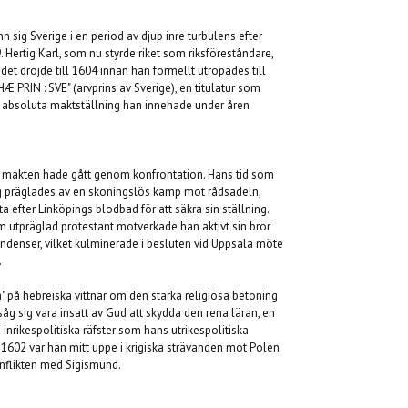
 sig Sverige i en period av djup inre turbulens efter
Hertig Karl, som nu styrde riket som riksföreståndare,
 det dröjde till 1604 innan han formellt utropades till
"HÆ PRIN : SVE" (arvprins av Sverige), en titulatur som
o absoluta maktställning han innehade under åren
ill makten hade gått genom konfrontation. Hans tid som
g präglades av en skoningslös kamp mot rådsadeln,
ta efter Linköpings blodbad för att säkra sin ställning.
m utpräglad protestant motverkade han aktivt sin bror
endenser, vilket kulminerade i besluten vid Uppsala möte
.
 på hebreiska vittnar om den starka religiösa betoning
nsåg sig vara insatt av Gud att skydda den rena läran, en
nrikespolitiska räfster som hans utrikespolitiska
 1602 var han mitt uppe i krigiska strävanden mot Polen
onflikten med Sigismund.