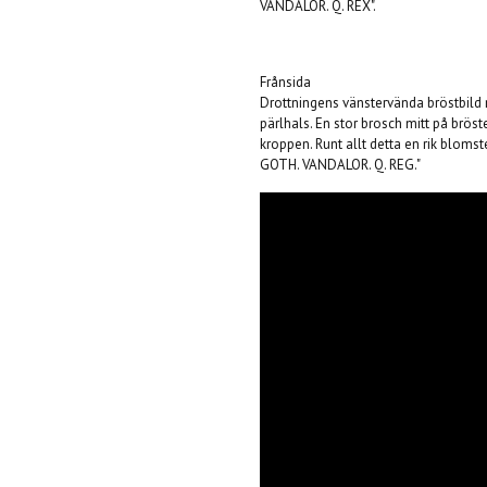
VANDALOR. Q. REX".
Frånsida
Drottningens vänstervända bröstbild 
pärlhals. En stor brosch mitt på brö
kroppen. Runt allt detta en rik bloms
GOTH. VANDALOR. Q. REG."