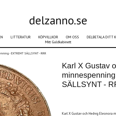
delzanno.se
EN
LITTERATUR
KÖPVILLKOR
OM OSS
DELBETALA DITT 
Mitt Guldkabinett
enning - EXTREMT SÄLLSYNT - RRR
Karl X Gustav 
minnespennin
SÄLLSYNT - 
Produkten är tyvärr slut i lager. :(
Karl X Gustav och Hedvig Eleonora 