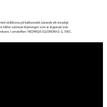
med strålkrona på bakhuvudet, bärande ett enradigt
sten håller samman klänningen som är draperad över
terkrans. I omskriften: "HEDWIGIS ELEONORA D. G. SVEC.