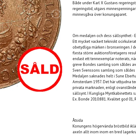
Både under Karl X Gustavs regeringsti
regeringstid, utgavs minnespenninga
minnesgåva över konungaparet.
Om medaljen och dess sällsynthet - 
Ett mycket vackert tekniskt ocirkuler
obetydliga märken i bronseringen. I d
flesta större auktionsföretagens resu
endast ett tennexemplar noterats, nä
greve Bondes samling som såldes av U
Sven Svenssons samling som såldes 
Medaljen saknades helt i Sune Eberha
Amsterdam 1937. Det här utbjudna te
privata marknaden, enligt ovanstånde 
sällsynt. I Kungliga Myntkabinettets 
Ex. Bonde 2010:881. Kvalitet god 01, 
Åtsida
Konungens högervända bröstbild iklä
axeln allt inom inom en bred lagerkr