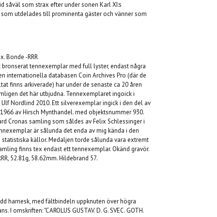
d såväl som strax efter under sonen Karl XI:s
r som utdelades till prominenta gäster och vänner som
Ex. Bonde -RRR
at bronserat tennexemplar med full lyster, endast några
en internationella databasen Coin Archives Pro (där de
ltat finns arkiverade) har under de senaste ca 20 åren
mligen det här utbjudna. Tennexemplaret ingoick i
lf Nordlind 2010. Ett silverexemplar ingick i den del av
1966 av Hirsch Mynthandel. med objektsnummer 930.
rd Cronas samling som såldes av Felix Schlessinger i
nnexemplar är sålunda det enda av mig kända i den
statistiska källor. Medaljen torde sålunda vara extremt
samling finns tex endast ett tennexemplar. Okänd gravör.
RRR, 52.81g, 58.62mm. Hildebrand 57.
dd harnesk, med fältbindeln uppknuten över högra
ans. I omskriften: "CAROLUS GUSTAV. D. G. SVEC. GOTH.