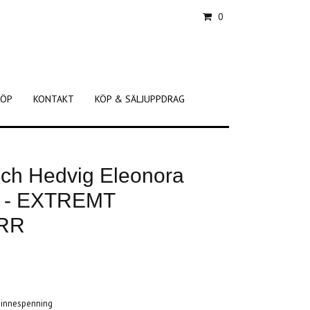
0
KÖP
KONTAKT
KÖP & SÄLJUPPDRAG
och Hedvig Eleonora
g - EXTREMT
RRR
minnespenning