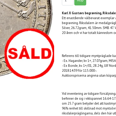
Karl X Gustavs begravning, Riksda
Ett enastående välbevarat exemplar av
begravning. Riksdalern är medaljprägl
Silver, 26.72gram, 41.50mm. SMB 47. 
20 åren och vi har totalt kännedom om
Referens till tidigare myntpräglade k
- Ex. Hagander, kv 1+, 27.07gram, MIS
- Ex Bonde, kv. 1+/01, 28.24g, Ulf Nord
2018:14:39 för 115.000:-.
Auktionspriserna angivna utan köparp
Vid inventering av tidigare försäljni
befinner de sig i viktspannet 16.64-17.
om 25.7 gram betyder det att kastmy
96% renhet till skillnad mot myntsilv
riksdalerpräglingarna, dels den här 