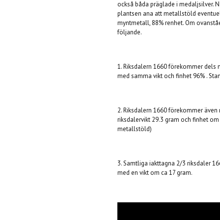
också båda präglade i medaljsilver. 
plantsen ana att metallstöld eventuellt 
myntmetall, 88% renhet. Om ovanståen
följande.
1. Riksdalern 1660 förekommer dels 
med samma vikt och finhet 96% . Sta
2. Riksdalern 1660 förekommer även 
riksdalervikt 29.3 gram och finhet om 8
metallstöld)
3. Samtliga iakttagna 2/3 riksdaler 
med en vikt om ca 17 gram.