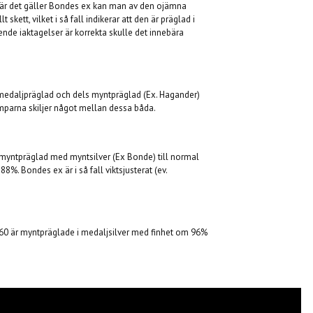
När det gäller Bondes ex kan man av den ojämna
skett, vilket i så fall indikerar att den är präglad i
de iaktagelser är korrekta skulle det innebära
medaljpräglad och dels myntpräglad (Ex. Hagander)
mparna skiljer något mellan dessa båda.
myntpräglad med myntsilver (Ex Bonde) till normal
8%. Bondes ex är i så fall viktsjusterat (ev.
1660 är myntpräglade i medaljsilver med finhet om 96%