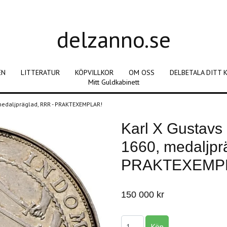
delzanno.se
EN
LITTERATUR
KÖPVILLKOR
OM OSS
DELBETALA DITT 
Mitt Guldkabinett
 medaljpräglad, RRR - PRAKTEXEMPLAR!
Karl X Gustavs
1660, medaljpr
PRAKTEXEMP
150 000 kr