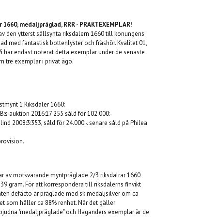
ler 1660, medaljpräglad, RRR - PRAKTEXEMPLAR!
 den ytterst sällsynta riksdalern 1660 till konungens
ad med fantastisk bottenlyster och fräshör. Kvalitet 01,
Vi har endast noterat detta exemplar under de senaste
 tre exemplar i privat ägo.
astmynt 1 Riksdaler 1660:
AB:s auktion 2016:17:255 såld för 102.000:-
lind 2008:3:353, såld för 24.000:-. senare såld på Philea
rovision.
ngar av motsvarande myntpräglade 2/3 riksdalrar 1660
39 gram. För att korrespondera till riksdalerns finvikt
nten defacto är präglade med sk medaljsilver om ca
ret som håller ca 88% renhet. När det gäller
utbjudna "medaljpräglade" och Haganders exemplar är de