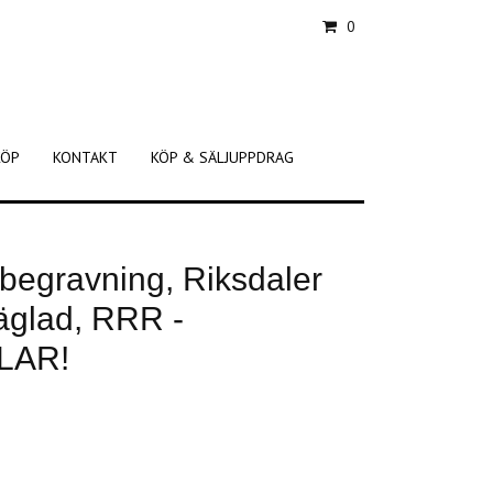
0
KÖP
KONTAKT
KÖP & SÄLJUPPDRAG
 begravning, Riksdaler
äglad, RRR -
LAR!