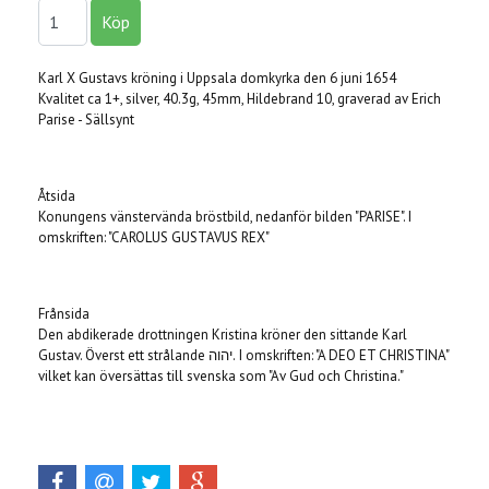
Karl X Gustavs kröning i Uppsala domkyrka den 6 juni 1654
Kvalitet ca 1+, silver, 40.3g, 45mm, Hildebrand 10, graverad av Erich
Parise - Sällsynt
Åtsida
Konungens vänstervända bröstbild, nedanför bilden "PARISE". I
omskriften: "CAROLUS GUSTAVUS REX"
Frånsida
Den abdikerade drottningen Kristina kröner den sittande Karl
Gustav. Överst ett strålande יהוה. I omskriften: "A DEO ET CHRISTINA"
vilket kan översättas till svenska som "Av Gud och Christina."