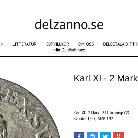
delzanno.se
EN
LITTERATUR
KÖPVILLKOR
OM OSS
DELBETALA DITT 
Mitt Guldkabinett
Karl XI - 2 Mar
Produkten är tyvärr slut i lager. :(
Karl XI - 2 Mark 1671, krontyp G3
Kvalitet 1/1+, SMB 192