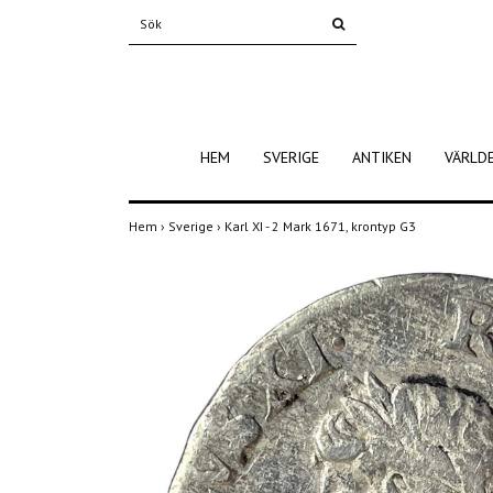
HEM
SVERIGE
ANTIKEN
VÄRLD
Hem
›
Sverige
›
Karl XI - 2 Mark 1671, krontyp G3