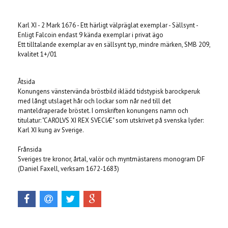
Produkten är tyvärr slut i lager. :(
Karl XI - 2 Mark 1676 - Ett härligt välpräglat exemplar - Sällsynt -
Enligt Falcoin endast 9 kända exemplar i privat ägo
Ett tilltalande exemplar av en sällsynt typ, mindre märken, SMB 209,
kvalitet 1+/01
Åtsida
Konungens vänstervända bröstbild iklädd tidstypisk barockperuk
med långt utslaget hår och lockar som når ned till det
manteldraperade bröstet. I omskriften konungens namn och
titulatur: "CAROLVS XI REX SVECIÆ" som utskrivet på svenska lyder:
Karl XI kung av Sverige.
Frånsida
Sveriges tre kronor, årtal, valör och myntmästarens monogram DF
(Daniel Faxell, verksam 1672-1683)