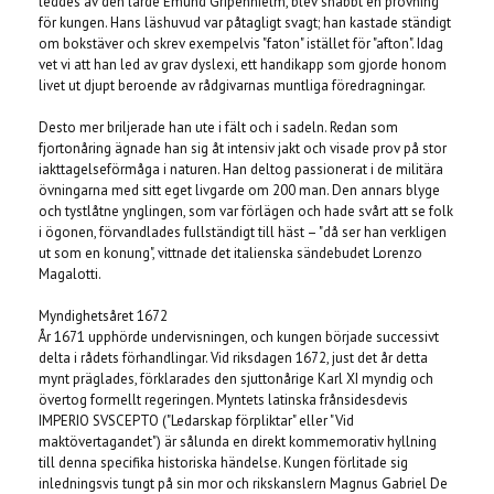
leddes av den lärde Emund Gripenhielm, blev snabbt en prövning
för kungen. Hans läshuvud var påtagligt svagt; han kastade ständigt
om bokstäver och skrev exempelvis "faton" istället för "afton". Idag
vet vi att han led av grav dyslexi, ett handikapp som gjorde honom
livet ut djupt beroende av rådgivarnas muntliga föredragningar.
Desto mer briljerade han ute i fält och i sadeln. Redan som
fjortonåring ägnade han sig åt intensiv jakt och visade prov på stor
iakttagelseförmåga i naturen. Han deltog passionerat i de militära
övningarna med sitt eget livgarde om 200 man. Den annars blyge
och tystlåtne ynglingen, som var förlägen och hade svårt att se folk
i ögonen, förvandlades fullständigt till häst – "då ser han verkligen
ut som en konung", vittnade det italienska sändebudet Lorenzo
Magalotti.
Myndighetsåret 1672
År 1671 upphörde undervisningen, och kungen började successivt
delta i rådets förhandlingar. Vid riksdagen 1672, just det år detta
mynt präglades, förklarades den sjuttonårige Karl XI myndig och
övertog formellt regeringen. Myntets latinska frånsidesdevis
IMPERIO SVSCEPTO ("Ledarskap förpliktar" eller "Vid
maktövertagandet") är sålunda en direkt kommemorativ hyllning
till denna specifika historiska händelse. Kungen förlitade sig
inledningsvis tungt på sin mor och rikskanslern Magnus Gabriel De