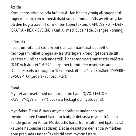
Åtsida
Konungens högervända bröstbild. Han bär en ymnig allongeperuk,
lagerkrans och en romersk dräkt som sammanhålls av ett smycke
på den högra axeln. I omskriften löper texten: "CAROLVS • XI • DEI •
GRATIA • REX • SVECIÆ" (Karl XI, med Guds nåde, Sveriges konung).
Frånsida
I centrum vilar ett stort, krönt och sammanflätat dubbelt C-
monogram, vilket omges av tre ytterligare kronor (placerade till
vänster, till höger och undertill). Under monogrammet står valören
"8 M" och årtalet "16 72". Längst ner framträder myntmästaren
Daniel Faxels monogram "DF". I omskriften står valspråket: "IMPERIO
SVSCEPTO" (Ledarskap förpliktar).
Rand
Myntet är försett med randskrift som lyder: "QVOD FELIX •
FAVSTVMQVE SIT" (Må det vara lyckligt och lyckosamt).
Myntfakta: Detta 8-marksmynt är präglat under den nye
myntmästaren Daniel Faxel och utgör det sista myntet från den
kände gravören Anton Meybuschs hand, framställt med hjälp av så
kallade helpunsar (patriser). Det är dessutom den enda 8-marken
som präglades under Faxels tid som myntmästare.