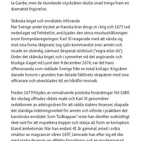
la Gardie, men de stundande olycksåren skulle snart tvinga fram en
dramatisk frigörelse.
Skånska kriget och enväldets införande
När Sverige under trycket av franska krav drogs in i krig och 1675 led
nederlaget vid Fehrbellin, avslöjades den stora misshushållningen
inom förmyndarregeringen. Karl XI reagerade med att vända sig
mot sina forna rådgivare, tog själv kommandot över armén och
visade en obändig, närmast desperat stridslust ("segra eller dö").
Under det skånska kriget, och i synnerhet vid det avgörande och
blodiga slaget vid Lund den 4 december 1676, var det hans
offensivanda som räddade Sverige från en total kollaps. Krigsåren
danade honom i grunden; han delade fältlivets strapatser med sina
officerare och utvecklades till en hårdför monark.
Freden 1679 följdes av omvälvande politiska förändringar. Vid 1680
års riksdag offrades rådets makt och Karl XI genomdrev
reduktionen av adelsgodsen för att rädda statens finanser, skapade
det ständiga indelningsverket för armén och införde i praktiken det
karolinska enväldet. Som "Gråkappan" reste han därefter outtröttligt
riket runt för att inspektera trupper och stävja all form av korruption
bland ämbetsmän. När han endast 41 år gammal avled i svåra
smärtor av magcancer våren 1697, lämnade han efter sig ett rike
med starka finanser, en effektiv förvaltning och en moderniserad