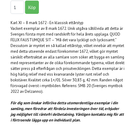
Karl XI – 8 mark 1672 - En klassisk ettårstyp
Vackert exemplar av 8 mark 1672. Unik utgåva såtillvida att detta är
Sveriges första mynt med randskrift för hela årets upplaga. QUOD
FELIX FAUSTUMQUE SIT – ”Må det vara lyckligt och lyckosamt.”
Dessutom är myntet en så kallad ettårstyp, vilket innebär att myntet
med detta utseende endast förekommer 1672, vilket gör myntet
särskilt eftertraktat av alla samlare som söker att bygga en samling
med representanter av de olika förekommande typerna, vilket direkt
sätter press på efterfrågan och prisutvecklingen. Detta exemplar är i
hög härlig relief med viss kvarvarande lyster runt relief och
bokstäver. Kvalitet cirka 1+/01. Silver 30,83 g, 42 mm. Randen något
försvagad överst i myntbilden. Referens: SMB 20 (Sveriges myntbok
2022 av Delzanno).
För dig som önskar införliva detta utomordentliga exemplar i din
samling, men föredrar att fördela investeringen över tid, erbjuder
jag möjlighet till räntefri delbetalning. Vänligen kontakta mig för att
i förtroende lägga upp en individuell plan.