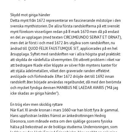
Skydd mot giriga händer
Detta mynt från 1672 representerar en fascinerande milstolpe i den
svenska mynthistorien. De allra första randskrifterna på ett svenskt
mynt förekom visserligen redan på 8 mark 1670 men då på endast
en del av upplagan (med texten CIRCUMEUNDO SERVAT ET ORNAT),
men det är först i och med 1672 års utgåva som randskriften, nu
ändrad till QUOD FELIX FAUSTUMQUE SIT, applicerades på en hel
årsupplaga. Syftet med randskriften var i allra högsta grad praktiskt:
att skydda de värdefulla silvermynten. Ett utbrett problem i riket var
att bedragare filade eller klippte av silver från myntens kanter för
att stjäla ädelmetallen, vilket den graverade randen effektivt
avslöjade och förhindrade. Efter 1672 dröjde det till 1692 innan
randskrift åter började användas regelbundet, då med den berömda
och mycket fyndiga devisen MANIBUS NE LAEDAR AVARIS ("Må jag
icke skadas av giriga händer").
En trög elev men skicklig ryttare
När Karl XI ärvde kronan i mars 1660 var han blott fyra år gammal.
Hans uppfostran leddes främst av änkedrottningen Hedvig
Eleonora, som månade extra om den sjuklige gossens fysiska
hälsa på bekostnad av de bokliga studierna. Undervisningen, som