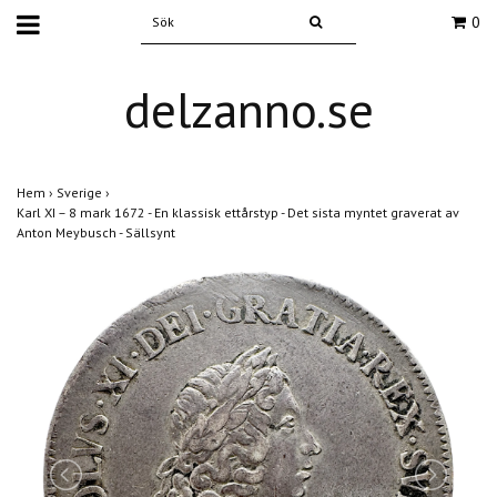
0
delzanno.se
Hem
›
Sverige
›
Karl XI – 8 mark 1672 - En klassisk ettårstyp - Det sista myntet graverat av
Anton Meybusch - Sällsynt