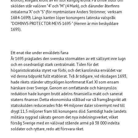
kronor), elegant krönt av en stor kunglig krona. På ömse sidor om
skölden står valören "4" och "M" (4 Mark), och därunder återfinns
initialerna "A" och "S" (för myntmästare Anders Strömner, verksam
1684-1699). Längs kanten löper konungens latinska valspråk:
"DOMINVS·PROTECTOR·MEVS·1695·" (Herren är min beskyddare
1695).
Ett enat rike under enväldets fana
År 1695 präglades den svenska stormakten av ett sällsynt inre lugn
och en osedvanligt stark centralmakt. Tiden för det
högaristokratiska styret var förbi, och det karolinska enväldet var
vid denna tidpunkt fullt etablerat. Två år tidigare, vid riksdagen 1693,
hade rikets ständer uttryckligen konfirmerat Karl XI som ensam
härskare över Sverige. Genom en omfattande och hänsynslös
reduktion hade kungen brutit adelns finansiella makt och sanerat
statens finanser. Detta ekonomiska stålbad var så framgångsrikt att
statsskulden reducerades från 44 miljoner daler silvermynt ned till
drygt 11,5 miljoner fram till konungens död. Samtidigt hade landets
militära ryggrad säkrats genom det nya indelningsverket, vilket
försåg Sverige med en välövad stående armé på 38 000 indelta
soldater och ryttare, redo att försvara riket.