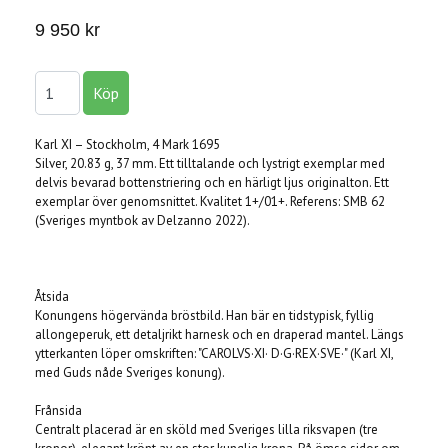
9 950 kr
Karl XI – Stockholm, 4 Mark 1695
Silver, 20.83 g, 37 mm. Ett tilltalande och lystrigt exemplar med
delvis bevarad bottenstriering och en härligt ljus originalton. Ett
exemplar över genomsnittet. Kvalitet 1+/01+. Referens: SMB 62
(Sveriges myntbok av Delzanno 2022).
Åtsida
Konungens högervända bröstbild. Han bär en tidstypisk, fyllig
allongeperuk, ett detaljrikt harnesk och en draperad mantel. Längs
ytterkanten löper omskriften: "CAROLVS·XI· D·G·REX·SVE·" (Karl XI,
med Guds nåde Sveriges konung).
Frånsida
Centralt placerad är en sköld med Sveriges lilla riksvapen (tre