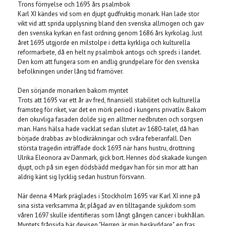
Trons förnyelse och 1695 års psalmbok
Karl XI kändes vid som en djupt gudfruktig monark. Han lade stor
vikt vid att sprida upplysning bland den svenska allmogen och gav
den svenska kyrkan en fast ordning genom 1686 års kyrkolag. Just
året 1695 utgjorde en milstolpe i detta kyrkliga och kulturella
reformarbete, då en helt ny psalmbok antogs och spreds i landet.
Den kom att fungera som en andlig grundpelare för den svenska
befolkningen under lång tid framöver.
Den sörjande monarken bakom myntet
Trots att 1695 var ett år av fred, finansiell stabilitet och kulturella
framsteg för riket, var det en mörk period i kungens privatliv. Bakom
den okuvliga fasaden dolde sig en alltmer nedbruten och sorgsen
man. Hans hälsa hade vacklat sedan slutet av 1680-talet, då han
började drabbas av blodkräkningar och svåra feberanfall. Den
största tragedin inträffade dock 1693 när hans hustru, drottning
Ulrika Eleonora av Danmark, gick bort. Hennes död skakade kungen
djupt, och på sin egen dödsbädd medgav han för sin mor att han
aldrig känt sig lycklig sedan hustrun försvann.
När denna 4 Mark präglades i Stockholm 1695 var Karl XI inne på
sina sista verksamma år, plågad av en tilltagande sjukdom som
våren 1697 skulle identifieras som långt gången cancer i bukhålan.
Myntets frånsida bär devisen "Herren är min beskyddare", en fras