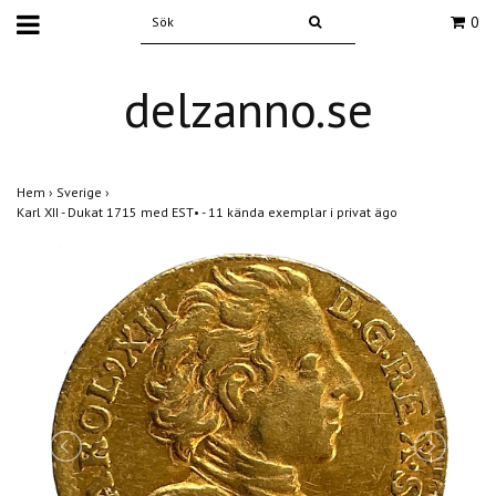
0
delzanno.se
Hem
›
Sverige
›
Karl XII - Dukat 1715 med EST• - 11 kända exemplar i privat ägo