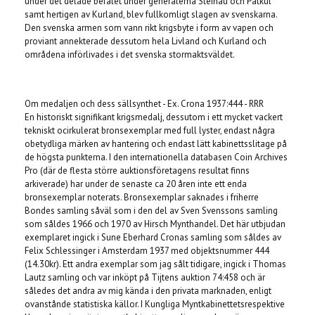
under det delade befälet under generalerna Steinau och Patkul
samt hertigen av Kurland, blev fullkomligt slagen av svenskarna.
Den svenska armen som vann rikt krigsbyte i form av vapen och
proviant annekterade dessutom hela Livland och Kurland och
områdena införlivades i det svenska stormaktsväldet.
Om medaljen och dess sällsynthet - Ex. Crona 1937:444 - RRR
En historiskt signifikant krigsmedalj, dessutom i ett mycket vackert
tekniskt ocirkulerat bronsexemplar med full lyster, endast några
obetydliga märken av hantering och endast lätt kabinettsslitage på
de högsta punkterna. I den internationella databasen Coin Archives
Pro (där de flesta större auktionsföretagens resultat finns
arkiverade) har under de senaste ca 20 åren inte ett enda
bronsexemplar noterats. Bronsexemplar saknades i friherre
Bondes samling såväl som i den del av Sven Svenssons samling
som såldes 1966 och 1970 av Hirsch Mynthandel. Det här utbjudan
exemplaret ingick i Sune Eberhard Cronas samling som såldes av
Felix Schlessinger i Amsterdam 1937 med objektsnummer 444
(14.30kr). Ett andra exemplar som jag sålt tidigare, ingick i Thomas
Lautz samling och var inköpt på Tijtens auktion 74:458 och är
således det andra av mig kända i den privata marknaden, enligt
ovanstånde statistiska källor. I Kungliga Myntkabinettetsrespektive