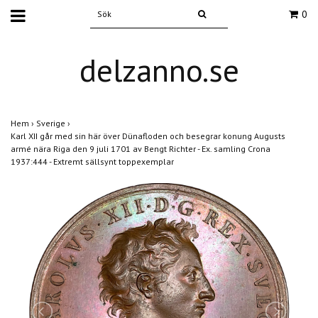
0
delzanno.se
Hem
›
Sverige
›
Karl XII går med sin här över Dünafloden och besegrar konung Augusts
armé nära Riga den 9 juli 1701 av Bengt Richter - Ex. samling Crona
1937:444 - Extremt sällsynt toppexemplar