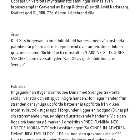
Uppsala universitets myntkabinetts samlingar saknas även
bronsexemplar. Graverad av Bengt Richter (Elev till Arvid Karlsteen).
Kvalitet god 01, RRR, 72g, 61mm. Hildebrand 68a.
Åtsida
Karl XII:s högervända bröstbild iklädd harnesk med två korslagda
palmkvistar på bröstet och lejonhuvud över armen. Under bilden
gravörens namn: "Richter" och i omskriften: "CAROLVS. XII. D. G. REX.
SVECIAE.", som översatt lyder: "Karl XII av guds nåde kung av
Sverige"
Frånsida
Krigsgudinnan flyger över floden Düna med Sveriges trekrönta
sköld i vänstra och ett spjut i högra handen. Hon jagar fienden från
stranden där synliga uppförda batterier är uppförda från vilken
moln av krutrök stiger upp. I förgrunden ligger en flodgud (Düna) på
sin strömmande urna, av häpnad utsträckande händerna. Vid sidan
ligga två kanoner på marken. I omskriften: "NEC. FLVMINA. NEC.
HOSTES. MORANTVR" och i avskärningen: "SAXONES. IN. ADVERSA.
DVNAE. RIPA. FVSI. M.DCC.I." På en liten sten gravörens initial: "R".
Hela texten översatt lyder: "Varken floder eller fiender hejda