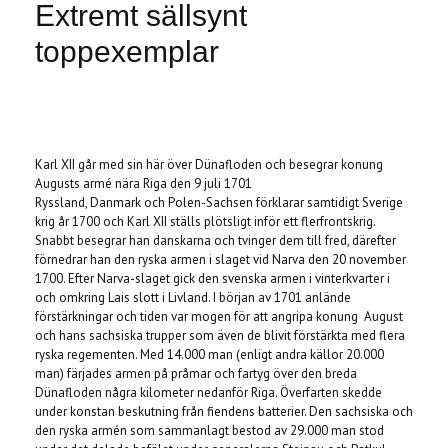
Extremt sällsynt
toppexemplar
Produkten är tyvärr slut i lager. :(
Karl XII går med sin här över Dünafloden och besegrar konung
Augusts armé nära Riga den 9 juli 1701
Ryssland, Danmark och Polen-Sachsen förklarar samtidigt Sverige
krig år 1700 och Karl XII ställs plötsligt inför ett flerfrontskrig.
Snabbt besegrar han danskarna och tvinger dem till fred, därefter
förnedrar han den ryska armen i slaget vid Narva den 20 november
1700. Efter Narva-slaget gick den svenska armen i vinterkvarter i
och omkring Lais slott i Livland. I början av 1701 anlände
förstärkningar och tiden var mogen för att angripa konung August
och hans sachsiska trupper som även de blivit förstärkta med flera
ryska regementen. Med 14.000 man (enligt andra källor 20.000
man) färjades armen på pråmar och fartyg över den breda
Dünafloden några kilometer nedanför Riga. Överfarten skedde
under konstan beskutning från fiendens batterier. Den sachsiska och
den ryska armén som sammanlagt bestod av 29.000 man stod