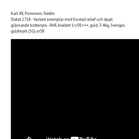
Karl XII, Pommern, Stettin
Dukat 1718 - Vackert exemplar med frostad relief och djupt
glänsande bottenyta - RAR, kvalitet 1+/01+++, guld, 3.46g, Sveriges
guldmynt (SG) nr38