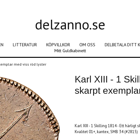
delzanno.se
EN
LITTERATUR
KÖPVILLKOR
OM OSS
DELBETALA DITT 
Mitt Guldkabinett
t exemplar med viss röd lyster
Karl XIII - 1 Ski
skarpt exemplar
Produkten är tyvärr slut i lager. :(
Karl XIII - 1 Skilling 1814 - Ett härlig
Kvalitet 01+, kantex, SMB 34 (#2815)