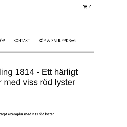
0
KÖP
KONTAKT
KÖP & SÄLJUPPDRAG
lling 1814 - Ett härligt
 med viss röd lyster
t skarpt exemplar med viss röd lyster