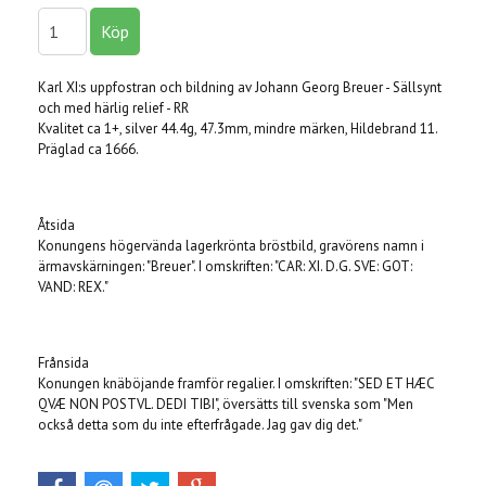
Karl XI:s uppfostran och bildning av Johann Georg Breuer - Sällsynt
och med härlig relief - RR
Kvalitet ca 1+, silver 44.4g, 47.3mm, mindre märken, Hildebrand 11.
Präglad ca 1666.
Åtsida
Konungens högervända lagerkrönta bröstbild, gravörens namn i
ärmavskärningen: "Breuer". I omskriften: "CAR: XI. D.G. SVE: GOT:
VAND: REX."
Frånsida
Konungen knäböjande framför regalier. I omskriften: "SED ET HÆC
QVÆ NON POSTVL. DEDI TIBI", översätts till svenska som "Men
också detta som du inte efterfrågade. Jag gav dig det."