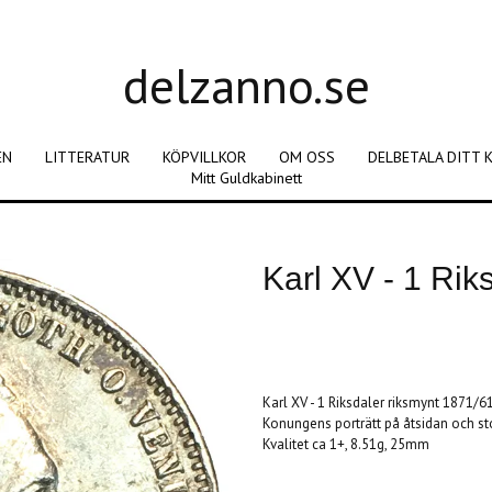
delzanno.se
EN
LITTERATUR
KÖPVILLKOR
OM OSS
DELBETALA DITT 
Mitt Guldkabinett
Karl XV - 1 Rik
Produkten är tyvärr slut i lager. :(
Karl XV - 1 Riksdaler riksmynt 1871/6
Konungens porträtt på åtsidan och sto
Kvalitet ca 1+, 8.51g, 25mm