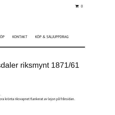
0
KÖP
KONTAKT
KÖP & SÄLJUPPDRAG
sdaler riksmynt 1871/61
1
ra krönta riksvapnet flankerat av lejon på frånsidan.