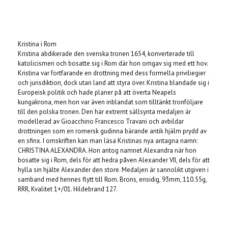
Produkten är tyvärr slut i lager. :(
Kristina i Rom
Kristina abdikerade den svenska tronen 1654, konverterade till
katolicismen och bosatte sig i Rom där hon omgav sig med ett hov.
Kristina var fortfarande en drottning med dess formella priviliegier
och jurisdiktion, dock utan land att styra över. Kristina blandade sig i
Europeisk politik och hade planer på att överta Neapels
kungakrona, men hon var även inblandat som tilltänkt tronföljare
till den polska tronen. Den här extremt sällsynta medaljen är
modellerad av Gioacchino Francesco Travani och avbildar
drottningen som en romersk gudinna bärande antik hjälm prydd av
en sfinx. I omskriften kan man läsa Kristinas nya antagna namn:
CHRISTINA ALEXANDRA. Hon antog namnet Alexandra när hon
bosatte sig i Rom, dels för att hedra påven Alexander VII, dels för att
hylla sin hjälte Alexander den store. Medaljen är sannolikt utgiven i
samband med hennes flytt till Rom. Brons, ensidig, 93mm, 110.55g,
RRR, Kvalitet 1+/01. Hildebrand 127.