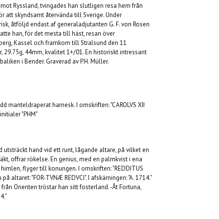
n mot Ryssland, tvingades han slutligen resa hem från
ör att skyndsamt återvända till Sverige. Under
isk, åtföljd endast af generaladjutanten G. F. von Rosen
atte han, för det mesta till häst, resan över
erg, Kassel och framkom till Stralsund den 11
 29.75g, 44mm, kvalitet 1+/01. En historiskt intressant
baliken i Bender. Graverad av P.H. Müller.
d manteldraperat harnesk. I omskriften: "CAROLVS XII
nitialer "PHM"
 utsträckt hand vid ett runt, lågande altare, på vilket en
räkt, offrar rökelse. En genius, med en palmkvist i ena
mlen, flyger till konungen. I omskriften: "REDDITUS
 altaret: "FOR-TVNÆ REDVCI". I afskärningen: "A. 1714."
 från Orienten tröstar han sitt fosterland. -Åt Fortuna,
4."