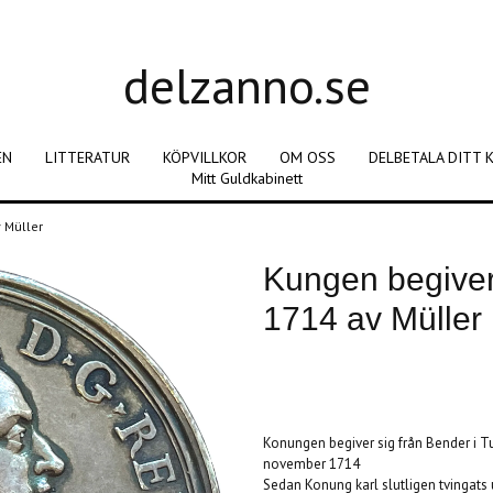
delzanno.se
EN
LITTERATUR
KÖPVILLKOR
OM OSS
DELBETALA DITT 
Mitt Guldkabinett
v Müller
Kungen begiver 
1714 av Müller
Produkten är tyvärr slut i lager. :(
Konungen begiver sig från Bender i T
no
vember 1714
Sedan Konung karl slutligen tvingats 