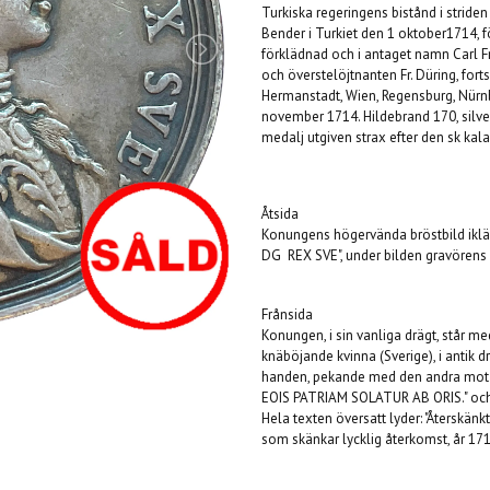
Turkiska regeringens bistånd i stride
Bender i Turkiet den 1 oktober1714, f
förklädnad och i antaget namn Carl Fr
och överstelöjtnanten Fr. Düring, forts
Hermanstadt, Wien, Regensburg, Nürnb
november 1714. Hildebrand 170, silver,
medalj utgiven strax efter den sk kala
Åtsida
Konungens högervända bröstbild ikläd
DG REX SVE", under bilden gravörens i
Frånsida
Konungen, i sin vanliga drägt, står med
knäböjande kvinna (Sverige), i antik d
handen, pekande med den andra mot hi
EOIS PATRIAM SOLATUR AB ORIS." och på
Hela texten översatt lyder: "Återskänkt
som skänkar lycklig återkomst, år 171