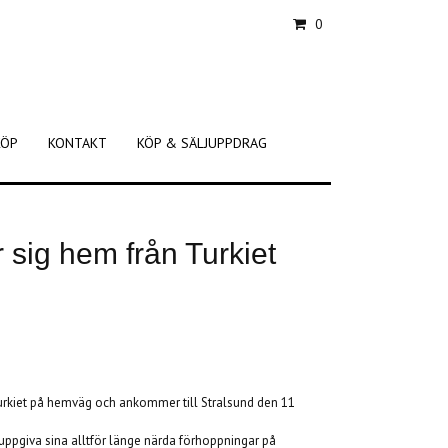
0
KÖP
KONTAKT
KÖP & SÄLJUPPDRAG
sig hem från Turkiet
urkiet på hemväg och ankommer till Stralsund den 11
uppgiva sina alltför länge närda förhoppningar på