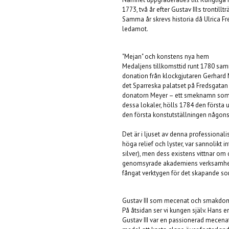
1773, två år efter Gustav III:s trontil
Samma år skrevs historia då Ulrica Fr
ledamot.
"Mejan" och konstens nya hem
Medaljens tillkomsttid runt 1780 sam
donation från klockgjutaren Gerhard 
det Sparreska palatset på Fredsgatan
donatorn Meyer – ett smeknamn som le
dessa lokaler, hölls 1784 den första 
den första konstutställningen någonsi
Det är i ljuset av denna professiona
höga relief och lyster, var sannolikt i
silver), men dess existens vittnar o
genomsyrade akademiens verksamhet. 
fångat verktygen för det skapande som
Gustav III som mecenat och smakdo
På åtsidan ser vi kungen själv. Hans 
Gustav III var en passionerad mecen