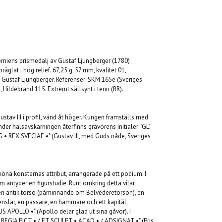
miens prismedalj av Gustaf Ljungberger (1780)
räglat i hög relief. 67,25 g, 57 mm, kvalitet 01,
 Gustaf Ljungberger. Referenser: SKM 165e (Sveriges
Hildebrand 115. Extremt sällsynt i tenn (RR).
ustav III i profil, vänd åt höger. Kungen framställs med
der halsavskärningen återfinns gravörens initialer: "GL".
 G • REX SVECIAE •" (Gustav III, med Guds nåde, Sveriges
sköna konsternas attribut, arrangerade på ett podium. I
m antyder en figurstudie. Runt omkring detta vilar
: en antik torso (påminnande om Belvederetorson), en
enslar, en passare, en hammare och ett kapitäl.
 APOLLO •" (Apollo delar glad ut sina gåvor). I
N REGIA PICT • / ET SCULPT • ACAD • / ADSIGNAT •" (Pris