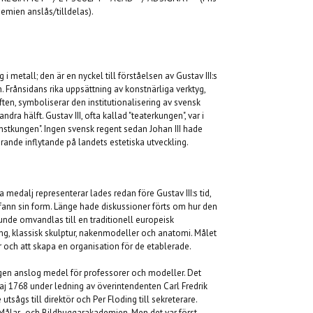
emien anslås/tilldelas).
i metall; den är en nyckel till förståelsen av Gustav III:s
 Frånsidans rika uppsättning av konstnärliga verktyg,
en, symboliserar den institutionalisering av svensk
ra hälft. Gustav III, ofta kallad "teaterkungen", var i
onstkungen". Ingen svensk regent sedan Johan III hade
rande inflytande på landets estetiska utveckling.
 medalj representerar lades redan före Gustav III:s tid,
ann sin form. Länge hade diskussioner förts om hur den
kunde omvandlas till en traditionell europeisk
g, klassisk skulptur, nakenmodeller och anatomi. Målet
r och att skapa en organisation för de etablerade.
gen anslog medel för professorer och modeller. Det
j 1768 under ledning av överintendenten Carl Fredrik
utsågs till direktör och Per Floding till sekreterare.
Målar- och Bildhuggarakademien. Men det var först