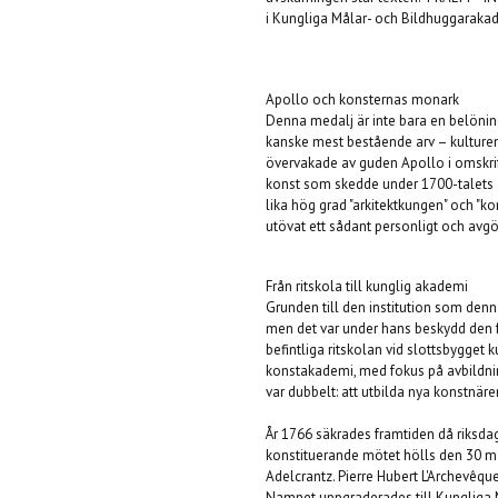
i Kungliga Målar- och Bildhuggarakad
Apollo och konsternas monark
Denna medalj är inte bara en belöning 
kanske mest bestående arv – kulturen.
övervakade av guden Apollo i omskrift
konst som skedde under 1700-talets and
lika hög grad "arkitektkungen" och "k
utövat ett sådant personligt och avgö
Från ritskola till kunglig akademi
Grunden till den institution som denna
men det var under hans beskydd den f
befintliga ritskolan vid slottsbygget 
konstakademi, med fokus på avbildnin
var dubbelt: att utbilda nya konstnäre
År 1766 säkrades framtiden då riksda
konstituerande mötet hölls den 30 ma
Adelcrantz. Pierre Hubert L'Archevêque 
Namnet uppgraderades till Kungliga 