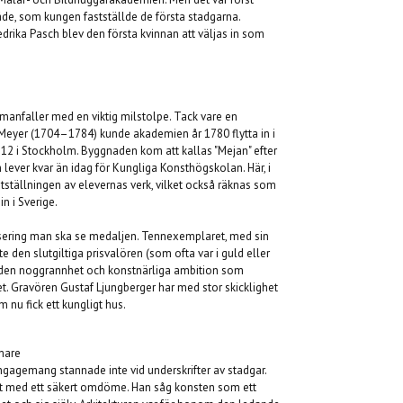
lträde, som kungen fastställde de första stadgarna.
edrika Pasch blev den första kvinnan att väljas in som
manfaller med en viktig milstolpe. Tack vare en
Meyer (1704–1784) kunde akademien år 1780 flytta in i
 12 i Stockholm. Byggnaden kom att kallas "Mejan" efter
ver kvar än idag för Kungliga Konsthögskolan. Här, i
utställningen av elevernas verk, vilket också räknas som
n i Sverige.
lisering man ska se medaljen. Tennexemplaret, med sin
nte den slutgiltiga prisvalören (som ofta var i guld eller
m den noggrannhet och konstnärliga ambition som
Gravören Gustaf Ljungberger har med stor skicklighet
 nu fick ett kungligt hus.
mare
engagemang stannade inte vid underskrifter av stadgar.
at med ett säkert omdöme. Han såg konsten som ett