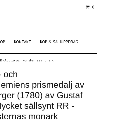
0
KÖP
KONTAKT
KÖP & SÄLJUPPDRAG
RR - Apollo och konsternas monark
- och
emiens prismedalj av
rger (1780) av Gustaf
ycket sällsynt RR -
sternas monark