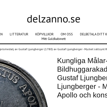
delzanno.se
EN
LITTERATUR
KÖPVILLKOR
OM OSS
DELBETALA DITT 
Mitt Guldkabinett
rismedalj av Gustaf Ljungberger (1780) av Gustaf Ljungberger - Mycket sällsynt 
Kungliga Målar
Bildhuggarakad
Gustaf Ljungbe
Ljungberger - M
Apollo och kon