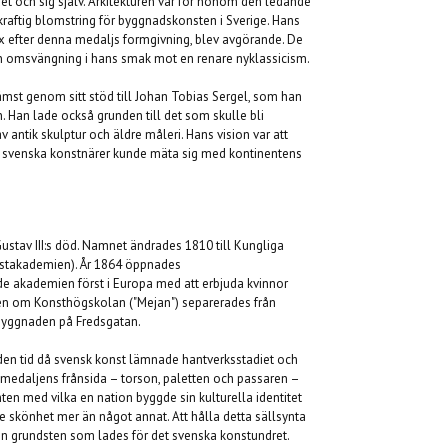
et och sig själv. Arkitekturen var för honom den ledande
kraftig blomstring för byggnadskonsten i Sverige. Hans
rax efter denna medaljs formgivning, blev avgörande. De
l en omsvängning i hans smak mot en renare nyklassicism.
ämst genom sitt stöd till Johan Tobias Sergel, som han
. Han lade också grunden till det som skulle bli
ntik skulptur och äldre måleri. Hans vision var att
där svenska konstnärer kunde mäta sig med kontinentens
ustav III:s död. Namnet ändrades 1810 till Kungliga
nstakademien). År 1864 öppnades
de akademien först i Europa med att erbjuda kvinnor
Även om Konsthögskolan ("Mejan") separerades från
 byggnaden på Fredsgatan.
 den tid då svensk konst lämnade hantverksstadiet och
 medaljens frånsida – torson, paletten och passaren –
nten med vilka en nation byggde sin kulturella identitet
 skönhet mer än något annat. Att hålla detta sällsynta
den grundsten som lades för det svenska konstundret.