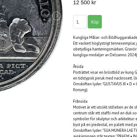
12 500 kr
Kungliga Målar- och Bildhuggarakade
Ett vackert höglystrigt tennexemplar, p
obetydliga hanteringsmärken. Gravör:
kungliga medaljer av Delzanno 2024), 
Åtsida
Porträttet visar en bröstbild av kung G
en tidstypisk peruk med nackrosett. Un
Omskriften lyder: "GUSTAVUS III • D •
Konung).
Frånsida
Motivet är ett utsökt stilleben av de 
centrum står ett staffli med en duk so
symboler för skulptur och arkitektur
byst på en piedestal, en palett med p
Omskriften lyder: "SUA MUNERA LAETUS
avskärningen står texten: "PRAEM • I