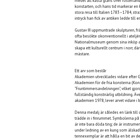
medel att kasta glans över fosterland
konstarten, och hans tid markerar en 
stora resa till Italien 1783–1784, st
intryck han fick av antiken ledde til
Gustav III uppmuntrade skulpturen, fr
ofta besökte okonventionellt i ateljén
Nationalmuseum genom sina inköp av a
skapa ett kulturellt centrum i norr, 
mästare.
Ett arv som består
Akademien utvecklades vidare efter G
Akademien för de fria konsterna (Ko
"Fruntimmersavdelningen", vilket gjor
fullständig konstnärlig utbildning. 
akademien 1978, lever arvet vidare i
Denna medalj är således en länk till
trädde in i finrummet. Symbolerna på
är inte bara döda ting; de är instrume
under ledning av en kung som älskade
tennexemplar är att hålla en bit av 