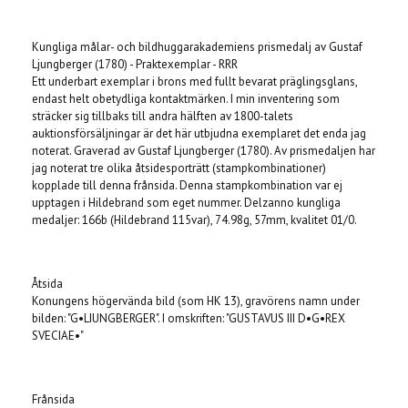
Produkten är tyvärr slut i lager. :(
Kungliga målar- och bildhuggarakademiens prismedalj av Gustaf
Ljungberger (1780) - Praktexemplar - RRR
Ett underbart exemplar i brons med fullt bevarat präglingsglans,
endast helt obetydliga kontaktmärken. I min inventering som
sträcker sig tillbaks till andra hälften av 1800-talets
auktionsförsäljningar är det här utbjudna exemplaret det enda jag
noterat. Graverad av Gustaf Ljungberger (1780). Av prismedaljen har
jag noterat tre olika åtsidesporträtt (stampkombinationer)
kopplade till denna frånsida. Denna stampkombination var ej
upptagen i Hildebrand som eget nummer. Delzanno kungliga
medaljer: 166b (Hildebrand 115var), 74.98g, 57mm, kvalitet 01/0.
Åtsida
Konungens högervända bild (som HK 13), gravörens namn under
bilden: "G•LIUNGBERGER". I omskriften: "GUSTAVUS III D•G•REX
SVECIAE•"
Frånsida