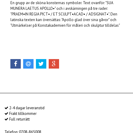
En grupp av de sköna konsternas symboler. Text ovanför: "SUA
MUNERA LAETUS APOLLO•" och i avskärningen på tre rader:
"PRAEM•IN REGIA PICT• / ET SCULPT•ACAD• / ADSIGNAT•". Den
latinska texten kan översättas: "Apollo glad över sina gåvor" och
"Utmärkelser på Konstakademien för måleri och skulptur tilldelas"
2-4 dagar leveranstid
Frakt tillkommer
Full returrätt
Telefon: 0708-865008