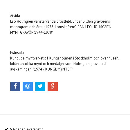
Åtsida
Léo Holmgren vänstervända bröstbild, under bilden gravörens
monogram och årtal: 1978. I omskriften: "JEAN LÉO HOLMGREN
MYNTGRAVÖR 1944-1978".
Frånsida
Kungliga myntverket på Kungsholmen i Stockholm och över husen,
bilder av olika mynt och medaljer som Holmgren graverat. I
avskärningen: "1974 / KUNGL MYNTET"
2-4 dagar leveranstid