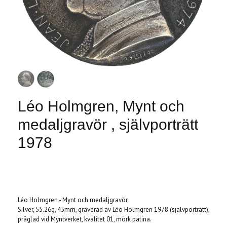
Léo Holmgren, Mynt och
medaljgravör , självporträtt
1978
Produkten är tyvärr slut i lager. :(
Léo Holmgren - Mynt och medaljgravör
Silver, 55.26g, 45mm, graverad av Léo Holmgren 1978 (självporträtt),
präglad vid Myntverket, kvalitet 01, mörk patina.