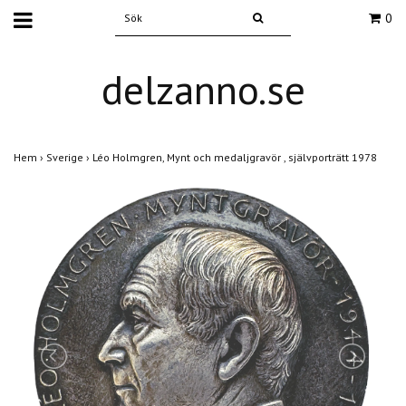
0
delzanno.se
Hem
›
Sverige
›
Léo Holmgren, Mynt och medaljgravör , självporträtt 1978