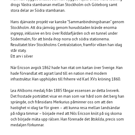
drogs Västra stambanan mellan Stockholm och Göteborg samt
stora delar av Södra stambanan.
Hans djärvaste projekt var kanske "Sammanbindningsbanan" genom
Stockholm. Att dra järnväg genom huvudstaden krävde enorma
ingrepp, inklusive en bro över Riddarfjärden och en tunnel under
Södermalm, för att binda ihop norra och södra stationerna.
Resultatet blev Stockholms Centralstation, framför vilken han idag
står staty.
Ett arv i silver
När Ericson avgick 1862 hade han ritat om kartan över Sverige. Han
hade förvandlat ett agrart land till en nation med modern
infrastruktur. Han upphöjdes till friherre vid Karl XV:s kröning 1860.
Lea Ahlborns medalj från 1885 fångar essensen av detta livsverk.
Det frostade porträttet visar en man som var hård som det berg han
sprängde, och frånsidans Merkurius påminner oss om att den
hastighet vi idag tar för given – att kunna resa mellan landsändar
på några timmar – började med att Nils Ericson knöt på sig skorna
och började mäta upp rälsen. Han förenade det åtskilda, precis som
medaljen förkunnar.