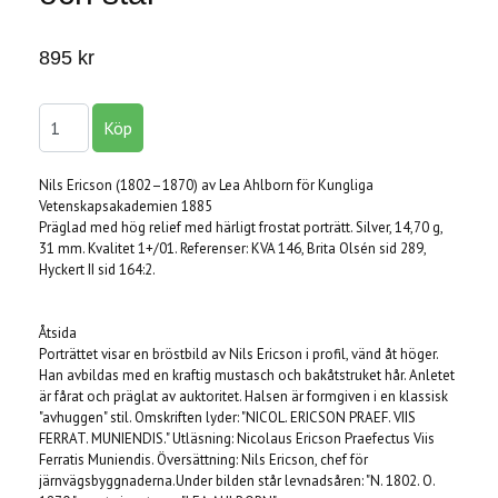
895 kr
Nils Ericson (1802–1870) av Lea Ahlborn för Kungliga
Vetenskapsakademien 1885
Präglad med hög relief med härligt frostat porträtt. Silver, 14,70 g,
31 mm. Kvalitet 1+/01. Referenser: KVA 146, Brita Olsén sid 289,
Hyckert II sid 164:2.
Åtsida
Porträttet visar en bröstbild av Nils Ericson i profil, vänd åt höger.
Han avbildas med en kraftig mustasch och bakåtstruket hår. Anletet
är fårat och präglat av auktoritet. Halsen är formgiven i en klassisk
"avhuggen" stil. Omskriften lyder: "NICOL. ERICSON PRAEF. VIIS
FERRAT. MUNIENDIS." Utläsning: Nicolaus Ericson Praefectus Viis
Ferratis Muniendis. Översättning: Nils Ericson, chef för
järnvägsbyggnaderna.Under bilden står levnadsåren: "N. 1802. O.