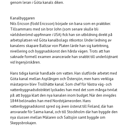
genom leran i Göta kanals diken.
Kanalbyggaren
Nils Ericson (född Ericsson) började sin bana som en praktiker.
Tillsammans med sin bror John (som senare skulle bli
världsberömd uppfinnare i USA) fick han sin utbildning direkt på
arbetsplatsen vid Göta kanalbolags ritkontor. Under ledning av
kanalens skapare Baltzar von Platen lärde han sig kartritning,
nivellering och byggnadskonst den hårda vägen. Trots att han
saknade formell examen avancerade han snabbt till underlöjtnant
vid Ingenjörskåren.
Hans tidiga karriär handlade om vatten. Han slutförde arbetet med
Göta kanal mellan Asplången och Östersjön, men hans verkliga
mästarprov blev Trollhätte kanal. Som chef för Västra väg- och
vattenbyggnadsdistriktet lyckades han med det som många tvivlat
på: att bygga klart den nya kanalen inom budget. När den invigdes
1844 belönades han med Nordstjärneorden. Hans
vattenbyggnadskonst spred sig även österut till Finland, där han
ansvarade för Saima kanal, och till Stockholm där han byggde den
nya slussen mellan Mälaren och Saltsjön samt byggde om
Skeppsbrokajen.