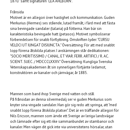
1870." samt signaturen "LEA AHLBORN".
Frånsida
Motivet är en allegori över hastighet och kommunikation. Guden
Merkurius (Hermes) ses stående, lutad framåt, i färd med att fästa
sina bevingade sandaler (talaria) på fötterna. Han bär sin
karakteristiska bevingade hatt (petasos). Motivet symboliserar
förberedelsen för snabb förflyttning. Omskriften lyder: "CURSU
VELOCI UT IUNGAT DISIUNCTA." Översättning: För att med snabbt
lopp förena åtskilda platser. I avskärningen står dedikationen:
"SOCIO MERITISSIMO / CANAL. ET VIAR. FERR. ARTIFICI / R. AC.
SCIENT. SUEC. / MDCCCLXXXV." Översättning: Kungliga Svenska
Vetenskapsakademien åt sin synnerligen förtjänte ledamot,
konstruktören av kanaler och järnvägar, år 1885.
Mannen som band ihop Sverige med vatten och stål
På frånsidan av denna silvermedalj ser vi guden Merkurius som
knyter sina vingade sandaler. Han gör sig redo att springa, att "med
snabbt lopp förena åtskilda platser". Det är en träffande allegori för
Nils Ericson, mannen som ärvde ett Sverige av leriga landsvägar
och lämnade efter sig ett rike sammanbundet av stambanor och
kanaler. Men vägen dit gick inte via universitetens hörsalar, utan