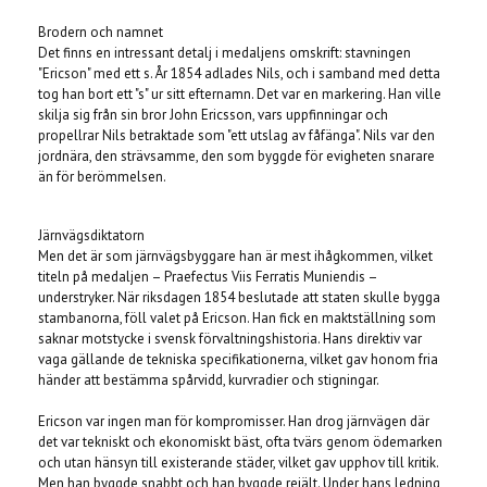
Brodern och namnet
Det finns en intressant detalj i medaljens omskrift: stavningen
"Ericson" med ett s. År 1854 adlades Nils, och i samband med detta
tog han bort ett "s" ur sitt efternamn. Det var en markering. Han ville
skilja sig från sin bror John Ericsson, vars uppfinningar och
propellrar Nils betraktade som "ett utslag av fåfänga". Nils var den
jordnära, den strävsamme, den som byggde för evigheten snarare
än för berömmelsen.
Järnvägsdiktatorn
Men det är som järnvägsbyggare han är mest ihågkommen, vilket
titeln på medaljen – Praefectus Viis Ferratis Muniendis –
understryker. När riksdagen 1854 beslutade att staten skulle bygga
stambanorna, föll valet på Ericson. Han fick en maktställning som
saknar motstycke i svensk förvaltningshistoria. Hans direktiv var
vaga gällande de tekniska specifikationerna, vilket gav honom fria
händer att bestämma spårvidd, kurvradier och stigningar.
Ericson var ingen man för kompromisser. Han drog järnvägen där
det var tekniskt och ekonomiskt bäst, ofta tvärs genom ödemarken
och utan hänsyn till existerande städer, vilket gav upphov till kritik.
Men han byggde snabbt och han byggde rejält. Under hans ledning