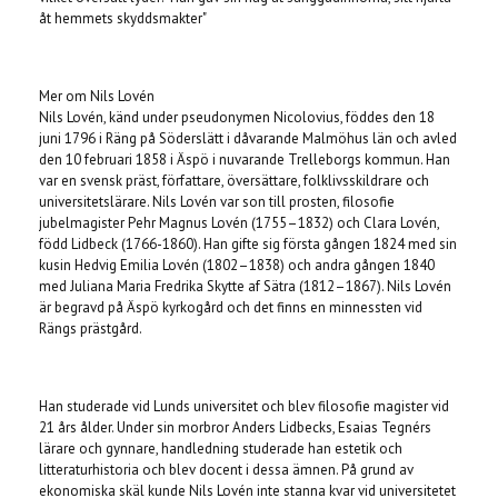
åt hemmets skyddsmakter"
Mer om Nils Lovén
Nils Lovén, känd under pseudonymen Nicolovius, föddes den 18
juni 1796 i Räng på Söderslätt i dåvarande Malmöhus län och avled
den 10 februari 1858 i Äspö i nuvarande Trelleborgs kommun. Han
var en svensk präst, författare, översättare, folklivsskildrare och
universitetslärare. Nils Lovén var son till prosten, filosofie
jubelmagister Pehr Magnus Lovén (1755–1832) och Clara Lovén,
född Lidbeck (1766-1860). Han gifte sig första gången 1824 med sin
kusin Hedvig Emilia Lovén (1802–1838) och andra gången 1840
med Juliana Maria Fredrika Skytte af Sätra (1812–1867). Nils Lovén
är begravd på Äspö kyrkogård och det finns en minnessten vid
Rängs prästgård.
Han studerade vid Lunds universitet och blev filosofie magister vid
21 års ålder. Under sin morbror Anders Lidbecks, Esaias Tegnérs
lärare och gynnare, handledning studerade han estetik och
litteraturhistoria och blev docent i dessa ämnen. På grund av
ekonomiska skäl kunde Nils Lovén inte stanna kvar vid universitetet