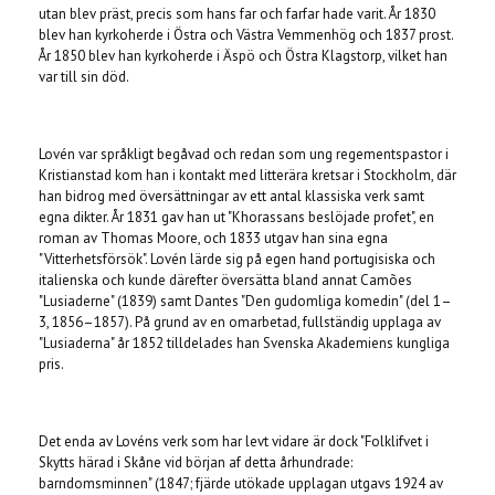
utan blev präst, precis som hans far och farfar hade varit. År 1830
blev han kyrkoherde i Östra och Västra Vemmenhög och 1837 prost.
År 1850 blev han kyrkoherde i Äspö och Östra Klagstorp, vilket han
var till sin död.
Lovén var språkligt begåvad och redan som ung regementspastor i
Kristianstad kom han i kontakt med litterära kretsar i Stockholm, där
han bidrog med översättningar av ett antal klassiska verk samt
egna dikter. År 1831 gav han ut "Khorassans beslöjade profet", en
roman av Thomas Moore, och 1833 utgav han sina egna
"Vitterhetsförsök". Lovén lärde sig på egen hand portugisiska och
italienska och kunde därefter översätta bland annat Camões
"Lusiaderne" (1839) samt Dantes "Den gudomliga komedin" (del 1–
3, 1856–1857). På grund av en omarbetad, fullständig upplaga av
"Lusiaderna" år 1852 tilldelades han Svenska Akademiens kungliga
pris.
Det enda av Lovéns verk som har levt vidare är dock "Folklifvet i
Skytts härad i Skåne vid början af detta århundrade:
barndomsminnen" (1847; fjärde utökade upplagan utgavs 1924 av