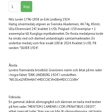
Nils Lovén 1796-1858 av Erik Lindberg 1924
Härlig silvermedalj utgiven av Svenska Akademien, 44.74g, 45mm,
Ulla Ehrensvärd 247, kvalitet 1+/01. Präglad i 150 exemplar + 1
exewmplar till Kungliga myntkabinettet. De flesta medaljerna torde
ha smäts ned och därmed undandragits samlarmarknaden. En
underbar medalj som firar exakt 100 år 2024. Kvalitet 1+/01. På
randen: "SILVER 1924".
Åtsida
Lovéns framvända bröstbild. Gravörens namn och årtal på tre rader
i högra fältet: "ERIK LINDBERG 1924". I omskriften:
"NICOL•LOVÉN•NAT•MDCCXCVI•OB•MDCCCLVIII•"
Frånsida
En gammal skånsk allmogegård och därovan en tavla med texten
på fem rader: "MENTEM | CAMENIS | COR | PENATIBUS | DEDIT",
vilket översatt lyder: "Han gav sin håg åt sånggudinnorna, sitt hjärta