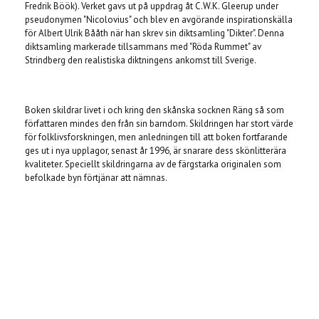
Fredrik Böök). Verket gavs ut på uppdrag åt C.W.K. Gleerup under
pseudonymen "Nicolovius" och blev en avgörande inspirationskälla
för Albert Ulrik Bååth när han skrev sin diktsamling "Dikter". Denna
diktsamling markerade tillsammans med "Röda Rummet" av
Strindberg den realistiska diktningens ankomst till Sverige.
Boken skildrar livet i och kring den skånska socknen Räng så som
författaren mindes den från sin barndom. Skildringen har stort värde
för folklivsforskningen, men anledningen till att boken fortfarande
ges ut i nya upplagor, senast år 1996, är snarare dess skönlitterära
kvaliteter. Speciellt skildringarna av de färgstarka originalen som
befolkade byn förtjänar att nämnas.