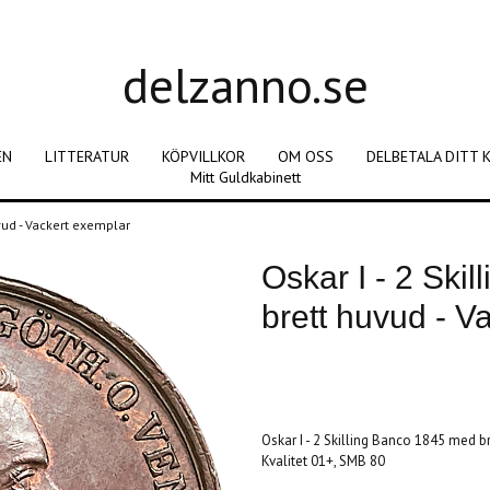
delzanno.se
EN
LITTERATUR
KÖPVILLKOR
OM OSS
DELBETALA DITT 
Mitt Guldkabinett
vud - Vackert exemplar
Oskar I - 2 Ski
brett huvud - V
Produkten är tyvärr slut i lager. :(
Oskar I - 2 Skilling Banco 1845 med b
Kvalitet 01+, SMB 80