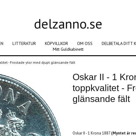
delzanno.se
EN
LITTERATUR
KÖPVILLKOR
OM OSS
DELBETALA DITT 
Mitt Guldkabinett
kvalitet - Frostade ytor med djupt glänsande fält
Oskar II - 1 Kro
toppkvalitet - 
glänsande fält
Produkten är tyvärr slut i lager. :(
Oskar II - 1 Krona 1887
(Myntet är re