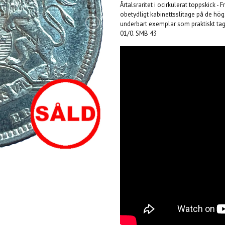
Årtalsraritet i ocirkulerat toppskick 
obetydligt kabinettsslitage på de hög
underbart exemplar som praktiskt taget a
01/0. SMB 43