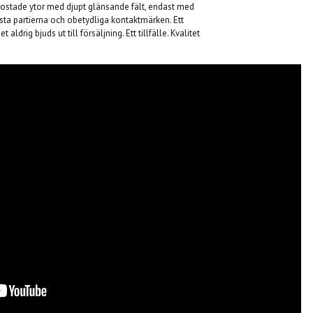
- Frostade ytor med djupt glänsande fält, endast med
sta partierna och obetydliga kontaktmärken. Ett
ldrig bjuds ut till försäljning. Ett tillfälle. Kvalitet