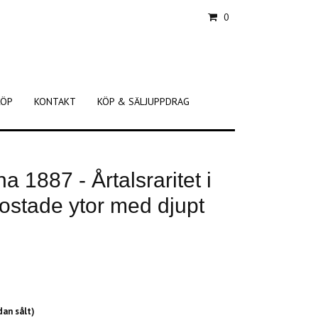
0
KÖP
KONTAKT
KÖP & SÄLJUPPDRAG
na 1887 - Årtalsraritet i
Frostade ytor med djupt
dan sålt)