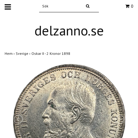
0
delzanno.se
Hem
›
Sverige
›
Oskar II - 2 Kronor 1898