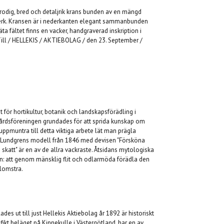
frodig, bred och detaljrik krans bunden av en mängd
verk. Kransen är i nederkanten elegant sammanbunden
äta fältet finns en vacker, handgraverad inskription i
 "Till / HELLEKIS / AKTIEBOLAG / den 23. September /
 för hortikultur, botanik och landskapsförädling i
årdsföreningen grundades för att sprida kunskap om
 uppmuntra till detta viktiga arbete lät man prägla
k Lundgrens modell från 1846 med devisen "Försköna
katt" är en av de allra vackraste. Åtsidans mytologiska
en: att genom mänsklig flit och odlarmöda förädla den
blomstra.
des ut till just Hellekis Aktiebolag år 1892 är historiskt
fikt beläget på Kinnekulle i Västergötland, har en av