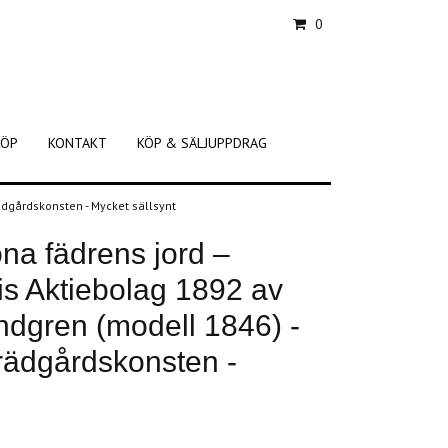
0
KÖP
KONTAKT
KÖP & SÄLJUPPDRAG
rädgårdskonsten - Mycket sällsynt
öna fädrens jord –
kis Aktiebolag 1892 av
ndgren (modell 1846) -
 trädgårdskonsten -