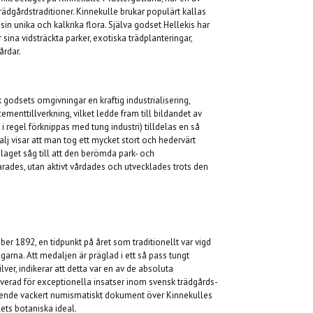
ädgårdstraditioner. Kinnekulle brukar populärt kallas
in unika och kalkrika flora. Själva godset Hellekis har
ina vidsträckta parker, exotiska trädplanteringar,
årdar.
godsets omgivningar en kraftig industrialisering,
menttillverkning, vilket ledde fram till bildandet av
i regel förknippas med tung industri) tilldelas en så
j visar att man tog ett mycket stort och hedervärt
olaget såg till att den berömda park- och
rades, utan aktivt vårdades och utvecklades trots den
r 1892, en tidpunkt på året som traditionellt var vigd
garna. Att medaljen är präglad i ett så pass tungt
lver, indikerar att detta var en av de absoluta
erverad för exceptionella insatser inom svensk trädgårds-
tående vackert numismatiskt dokument över Kinnekulles
ets botaniska ideal.