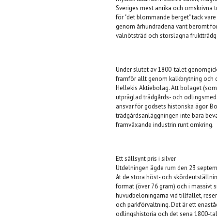
Sveriges mest anrika och omskrivna tr
för "det blommande berget" tack vare s
genom århundradena varit berömt för s
valnötsträd och storslagna fruktträdg
Under slutet av 1800-talet genomgick 
framför allt genom kalkbrytning och ce
Hellekis Aktiebolag. Att bolaget (som 
utpräglad trädgårds- och odlingsmedal
ansvar för godsets historiska ägor. B
trädgårdsanläggningen inte bara beva
framväxande industrin runt omkring.
Ett sällsynt pris i silver
Utdelningen ägde rum den 23 septembe
åt de stora höst- och skördeutställnin
format (över 76 gram) och i massivt si
huvudbelöningarna vid tillfället, res
och parkförvaltning. Det är ett enas
odlingshistoria och det sena 1800-tal