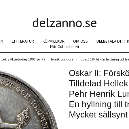
delzanno.se
EN
LITTERATUR
KÖPVILLKOR
OM OSS
DELBETALA DITT 
Mitt Guldkabinett
Hellekis Aktiebolag 1892 av Pehr Henrik Lundgren (modell 1846) - En hyllning till t
Oskar II: Försk
Tilldelad Helle
Pehr Henrik Lu
En hyllning till
Mycket sällsynt