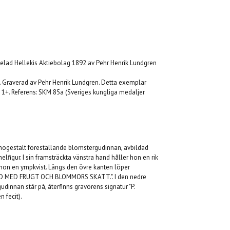
ldelad Hellekis Aktiebolag 1892 av Pehr Henrik Lundgren
d. Graverad av Pehr Henrik Lundgren. Detta exemplar
et 1+. Referens: SKM 85a (Sveriges kungliga medaljer
nnogestalt föreställande blomstergudinnan, avbildad
helfigur. I sin framsträckta vänstra hand håller hon en rik
 hon en ympkvist. Längs den övre kanten löper
D MED FRUGT OCH BLOMMORS SKATT.". I den nedre
dinnan står på, återfinns gravörens signatur "P.
 fecit).