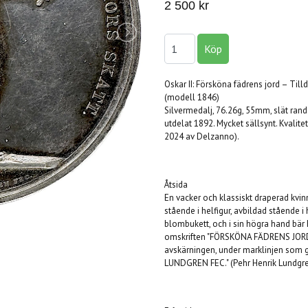
2 500 kr
Oskar II: Försköna fädrens jord – Til
(modell 1846)
Silvermedalj, 76.26g, 55mm, slät ran
utdelat 1892. Mycket sällsynt. Kvalit
2024 av Delzanno).
Åtsida
En vacker och klassiskt draperad kvi
stående i helfigur, avbildad stående i 
blombukett, och i sin högra hand bär
omskriften "FÖRSKÖNA FÄDRENS JOR
avskärningen, under marklinjen som gu
LUNDGREN FEC." (Pehr Henrik Lundgren