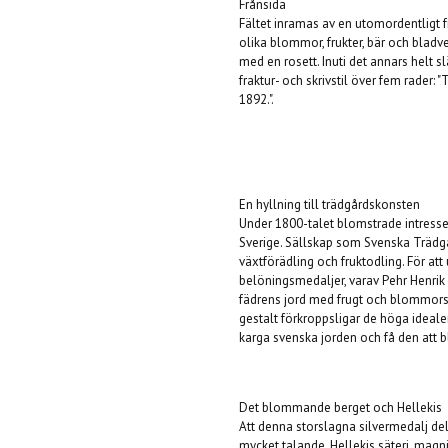
Frånsida
Fältet inramas av en utomordentligt 
olika blommor, frukter, bär och blad
med en rosett. Inuti det annars helt sl
fraktur- och skrivstil över fem rader:
1892.".
En hyllning till trädgårdskonsten
Under 1800-talet blomstrade intresset
Sverige. Sällskap som Svenska Trädg
växtförädling och fruktodling. För att
belöningsmedaljer, varav Pehr Henri
fädrens jord med frugt och blommors s
gestalt förkroppsligar de höga ideal
karga svenska jorden och få den att 
Det blommande berget och Hellekis
Att denna storslagna silvermedalj dela
mycket talande. Hellekis säteri, magni