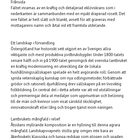
Frånsida
Fältet inramas av en kraftig och detaljerad eklövskrans som i
nederkanten är sammanbunden med en mjukt draperad rosett. Det
inre fältet är helt slätt och blankt, avsett för att graveras med
mottagarens namn och årtal vid ett framtida utdelande.
Ett landskap i förvandling
Östergötland har historiskt sett utgjort en av Sveriges allra
viktigaste och mest produktiva jordbruksbygder. Under 1800-talets
senare hälft och in på 1900-talet genomgick det svenska lantbruket
en kraftig modernisering, en utveckling där de lokala
hushållningssällskapen spelade en helt avgörande roll. Genom att
sprida vetenskaplig kunskap om nya odlingsmetoder, förbättrade
grödor och rationell djurhållning drev sällskapen på en livsviktig
folkbildning. En central del i detta arbete var att vid utställningar
och premieringar dela ut medaljer som uppmuntran och belöning
till de män och kvinnor som visat särskild skicklighet,
innovationskraft eller lång och trogen tjänst inom näringen.
Lantbrukets mångfald i relief
Åtsidans myllrande komposition är en hyllning till denna agrara
mångfald. Landskapsvapnets stolta grip omges inte bara av
åkerbrukets klassiska och tunga redskap som plogen och spaden,