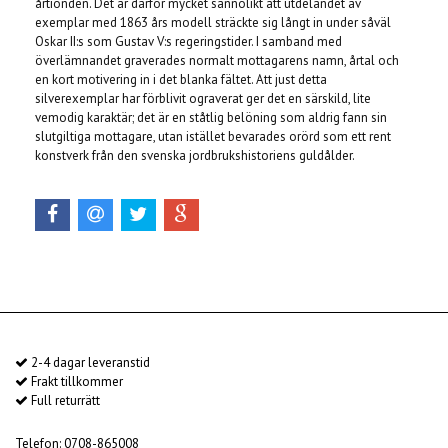
årtionden. Det är därför mycket sannolikt att utdelandet av
exemplar med 1863 års modell sträckte sig långt in under såväl
Oskar II:s som Gustav V:s regeringstider. I samband med
överlämnandet graverades normalt mottagarens namn, årtal och
en kort motivering in i det blanka fältet. Att just detta
silverexemplar har förblivit ograverat ger det en särskild, lite
vemodig karaktär; det är en ståtlig belöning som aldrig fann sin
slutgiltiga mottagare, utan istället bevarades orörd som ett rent
konstverk från den svenska jordbrukshistoriens guldålder.
2-4 dagar leveranstid
Frakt tillkommer
Full returrätt
Telefon: 0708-865008