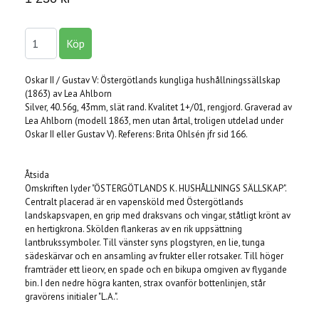
Oskar II / Gustav V: Östergötlands kungliga hushållningssällskap
(1863) av Lea Ahlborn
Silver, 40.56g, 43mm, slät rand. Kvalitet 1+/01, rengjord. Graverad av
Lea Ahlborn (modell 1863, men utan årtal, troligen utdelad under
Oskar II eller Gustav V). Referens: Brita Ohlsén jfr sid 166.
Åtsida
Omskriften lyder "ÖSTERGÖTLANDS K. HUSHÅLLNINGS SÄLLSKAP".
Centralt placerad är en vapensköld med Östergötlands
landskapsvapen, en grip med draksvans och vingar, ståtligt krönt av
en hertigkrona. Skölden flankeras av en rik uppsättning
lantbrukssymboler. Till vänster syns plogstyren, en lie, tunga
sädeskärvar och en ansamling av frukter eller rotsaker. Till höger
framträder ett lieorv, en spade och en bikupa omgiven av flygande
bin. I den nedre högra kanten, strax ovanför bottenlinjen, står
gravörens initialer "L.A.".