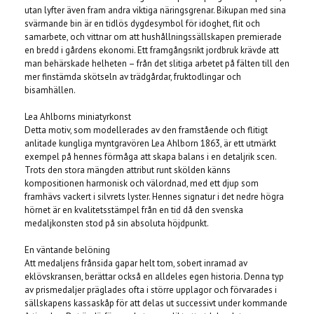
utan lyfter även fram andra viktiga näringsgrenar. Bikupan med sina
svärmande bin är en tidlös dygdesymbol för idoghet, flit och
samarbete, och vittnar om att hushållningssällskapen premierade
en bredd i gårdens ekonomi. Ett framgångsrikt jordbruk krävde att
man behärskade helheten – från det slitiga arbetet på fälten till den
mer finstämda skötseln av trädgårdar, fruktodlingar och
bisamhällen.
Lea Ahlborns miniatyrkonst
Detta motiv, som modellerades av den framstående och flitigt
anlitade kungliga myntgravören Lea Ahlborn 1863, är ett utmärkt
exempel på hennes förmåga att skapa balans i en detaljrik scen.
Trots den stora mängden attribut runt skölden känns
kompositionen harmonisk och välordnad, med ett djup som
framhävs vackert i silvrets lyster. Hennes signatur i det nedre högra
hörnet är en kvalitetsstämpel från en tid då den svenska
medaljkonsten stod på sin absoluta höjdpunkt.
En väntande belöning
Att medaljens frånsida gapar helt tom, sobert inramad av
eklövskransen, berättar också en alldeles egen historia. Denna typ
av prismedaljer präglades ofta i större upplagor och förvarades i
sällskapens kassaskåp för att delas ut successivt under kommande