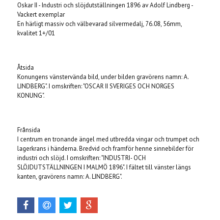
Oskar II - Industri och slöjdutställningen 1896 av Adolf Lindberg -
Vackert exemplar
En härligt massiv och välbevarad silvermedalj, 76.08, 56mm,
kvalitet 1+/01
Åtsida
Konungens vänstervända bild, under bilden gravörens namn: A.
LINDBERG". I omskriften: "OSCAR II SVERIGES OCH NORGES
KONUNG".
Frånsida
I centrum en tronande ängel med utbredda vingar och trumpet och
lagerkrans i händerna. Bredvid och framför henne sinnebilder för
industri och slöjd. I omskriften: "INDUSTRI- OCH
SLÖJDUTSTÄLLNINGEN I MALMÖ 1896". I fältet till vänster längs
kanten, gravörens namn: A. LINDBERG".