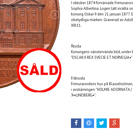
I oktober 1874 förvärvade Frimurarord
Sophia Albertina. Logen lätt inrätta s
konung Oskar II den 21 januari 1877. E
obetydliga märken. Graverad av Adolf
XIII:11.
Åtsida
Konungens vänstervända bild, under b
"OSCAR II REX SVECIE ET NORVEGIA•"
Frånsida
Frimurarordens hus på Blasieholmen
i avskärningen: "HOLMIE ADORNATA /
"A•LINDBERG•".