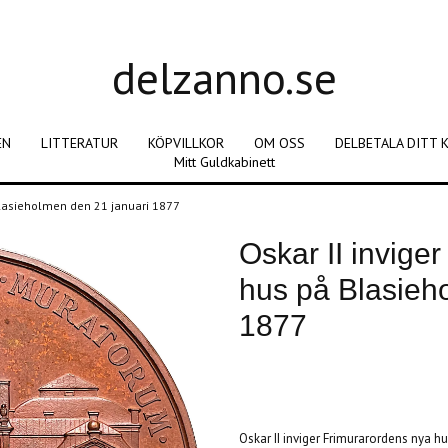
delzanno.se
EN
LITTERATUR
KÖPVILLKOR
OM OSS
DELBETALA DITT 
Mitt Guldkabinett
 Blasieholmen den 21 januari 1877
Oskar II invige
hus på Blasieh
1877
Produkten är tyvärr slut i lager. :(
Oskar II inviger Frimurarordens nya 