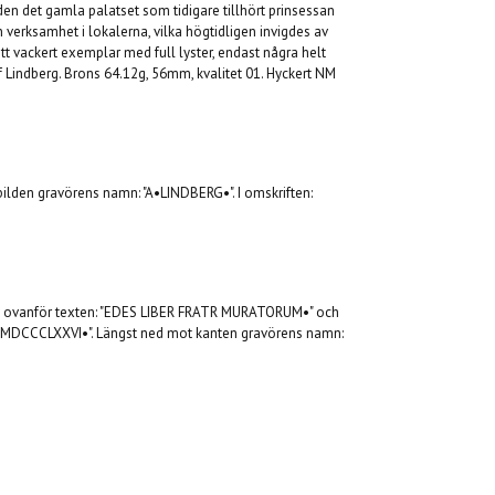
en det gamla palatset som tidigare tillhört prinsessan
in verksamhet i lokalerna, vilka högtidligen invigdes av
tt vackert exemplar med full lyster, endast några helt
 Lindberg. Brons 64.12g, 56mm, kvalitet 01. Hyckert NM
ilden gravörens namn: "A•LINDBERG•". I omskriften:
, ovanför texten: "EDES LIBER FRATR MURATORUM•" och
 MDCCCLXXVI•". Längst ned mot kanten gravörens namn: