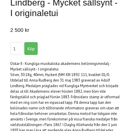
Lindberg - Mycket sällsynt -
I originaletui
2 500 kr
Oskar II - Kungliga musikaliska akademiens belöningsmedalj -
Mycket sällsynt - I originaletui
Silver, 30.18g, 40mm, Hyckert (NM XIII 1892: 111, kvalitet 01/0.
Utdelad till Anna Rudberg den 31 maj 1983 graverad av Adolf
Lindberg. Medaljen präglades vid Kungliga Myntverket och började
delas ut till Akademiens elever hösten 1882, men blev inte
färdigställd och präglad förrän 1883. Frånsidans stamp är utformad
med en ring som har en inpassad tapp. På denna tapp kan den
belönades namn och tillhörande information graveras om utan att
hela frånsidan behöver omarbetas. Denna metod har tidigare inte
använts i Sverige, men förekommer på vissa franska medaljer från
världsutställningen i Paris 1867. I Daglig Allehanda från den 1 juni
1893 kan man läsa att avgående elev Anna Rudberg tilldelades