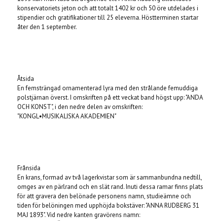
konservatoriets jeton och att totalt 1402 kr och 50 öre utdelades i
stipendier och gratifikationer till 25 eleverna. Höstterminen startar
åter den 1 september.
Åtsida
En femsträngad ornamenterad lyra med den strålande femuddiga
polstjärnan överst. I omskriften på ett veckat band högst upp: "ANDA
OCH KONST", i den nedre delen av omskriften:
"KONGL•MUSIKALISKA AKADEMIEN"
Frånsida
En krans, formad av två lagerkvistar som är sammanbundna nedtill,
omges av en pärlrand och en slät rand. Inuti dessa ramar finns plats
för att gravera den belönade personens namn, studieämne och
tiden för belöningen med upphöjda bokstäver: "ANNA RUDBERG 31
MAJ 1893". Vid nedre kanten gravörens namn: