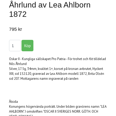
Åhrlund av Lea Ahlborn
1872
795 kr
Oskar II - Kungliga sällskapet Pro Patria - För trohet och flit tilldelad
Nils Åhrlund
Silver, 17.5g, 34mm, kvalitet 1+, korset på kronan avbrutet, Hyckert
XIII, sid 152:120, graverad av Lea Ahlborn modell 1872, Brita Olsén
sid 207. Mottagarens namn ingraverat på randen
Åtsida
Konungens högervända porträtt. Under bilden gravörens namn: "LEA
AHLBORN". I omskriften: "OSCAR II SVERIGES NORR. GÖTH. OCH