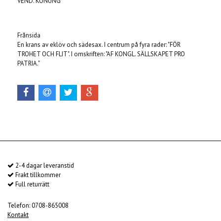
VEND. KONUNG"
Frånsida
En krans av eklöv och sädesax. I centrum på fyra rader: "FÖR
TROHET OCH FLIT". I omskriften: "AF KONGL. SÄLLSKAPET PRO
PATRIA."
2-4 dagar leveranstid
Frakt tillkommer
Full returrätt
Telefon: 0708-865008
Kontakt