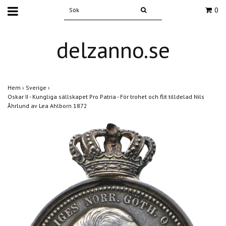
0
delzanno.se
Hem
›
Sverige
›
Oskar II - Kungliga sällskapet Pro Patria - För trohet och flit tilldelad Nils
Åhrlund av Lea Ahlborn 1872