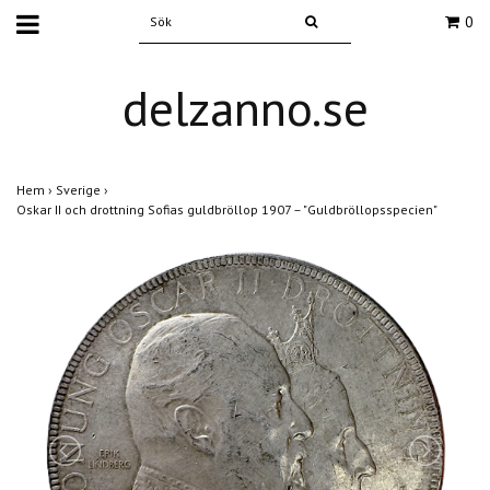
0
delzanno.se
Hem
›
Sverige
›
Oskar II och drottning Sofias guldbröllop 1907 – "Guldbröllopsspecien"