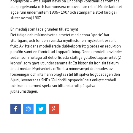
högerprofil – ett elegant bevis på Lindbergs konstnärliga förmåga
att spegelvända och harmonisera motivet i sin relief. Modellarbetet
ägde rum under vintern 1906–1907 och stamparna stod färdiga i
slutet av maj 1907.
En medalj som lade grunden till ett mynt
Det tidiga och målmedvetna arbetet med denna "specie" bar
ytterligare, och för den svenska mynthistorien mycket intressant,
frukt. Av åtsidans modellerade dubbelporträtt gjordes en reduktion i
paraffin samt en förnicklad kopparfällning. Denna modell användes
sedan som förlaga till det officiella statliga guldbröllopsmyntet (2
kronor) som gavs ut under samma år. Ett historiskt ironiskt faktum
är att medan Myntverkets officiella minnesmynt drabbades av
förseningar och inte hann präglas i tid till själva högtidsdagen den
6 juni, levererades SNF:s "Guldbröllopspecie" helt enligt tidtabell
och kunde därmed spela sin tilltänkta roll på själva
jubileumsdagen.