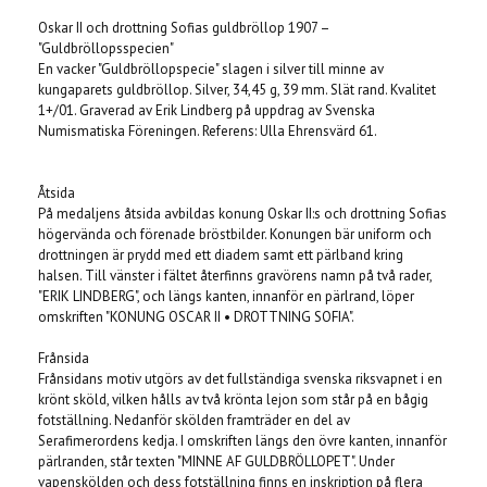
Oskar II och drottning Sofias guldbröllop 1907 –
"Guldbröllopsspecien"
En vacker "Guldbröllopspecie" slagen i silver till minne av
kungaparets guldbröllop. Silver, 34,45 g, 39 mm. Slät rand. Kvalitet
1+/01. Graverad av Erik Lindberg på uppdrag av Svenska
Numismatiska Föreningen. Referens: Ulla Ehrensvärd 61.
Åtsida
På medaljens åtsida avbildas konung Oskar II:s och drottning Sofias
högervända och förenade bröstbilder. Konungen bär uniform och
drottningen är prydd med ett diadem samt ett pärlband kring
halsen. Till vänster i fältet återfinns gravörens namn på två rader,
"ERIK LINDBERG", och längs kanten, innanför en pärlrand, löper
omskriften "KONUNG OSCAR II • DROTTNING SOFIA".
Frånsida
Frånsidans motiv utgörs av det fullständiga svenska riksvapnet i en
krönt sköld, vilken hålls av två krönta lejon som står på en bågig
fotställning. Nedanför skölden framträder en del av
Serafimerordens kedja. I omskriften längs den övre kanten, innanför
pärlranden, står texten "MINNE AF GULDBRÖLLOPET". Under
vapenskölden och dess fotställning finns en inskription på flera