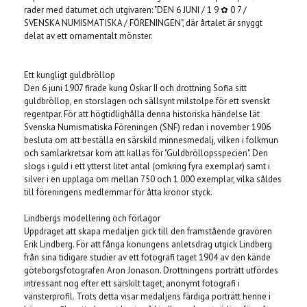
rader med datumet och utgivaren: "DEN 6 JUNI / 1 9 ✿ 0 7 /
SVENSKA NUMISMATISKA / FÖRENINGEN", där årtalet är snyggt
delat av ett ornamentalt mönster.
Ett kungligt guldbröllop
Den 6 juni 1907 firade kung Oskar II och drottning Sofia sitt
guldbröllop, en storslagen och sällsynt milstolpe för ett svenskt
regentpar. För att högtidlighålla denna historiska händelse lät
Svenska Numismatiska Föreningen (SNF) redan i november 1906
besluta om att beställa en särskild minnesmedalj, vilken i folkmun
och samlarkretsar kom att kallas för "Guldbröllopsspecien". Den
slogs i guld i ett ytterst litet antal (omkring fyra exemplar) samt i
silver i en upplaga om mellan 750 och 1 000 exemplar, vilka såldes
till föreningens medlemmar för åtta kronor styck.
Lindbergs modellering och förlagor
Uppdraget att skapa medaljen gick till den framstående gravören
Erik Lindberg. För att fånga konungens anletsdrag utgick Lindberg
från sina tidigare studier av ett fotografi taget 1904 av den kände
göteborgsfotografen Aron Jonason. Drottningens porträtt utfördes
intressant nog efter ett särskilt taget, anonymt fotografi i
vänsterprofil. Trots detta visar medaljens färdiga porträtt henne i