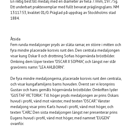
En riktig best till medalj med en diameter av hela 77mm, 197.75g.
Ett underbart praktexemplar med fullt bevarat präglingsglans. NM
13:117:53, kvalitet 01/0. Präglad på uppdrag av Stockholms stad
1884.
Åtsida
Fem runda medaljonger pryds av släta ramar, en större i mitten och
fyra mindre placerade korsvis runt den. Den centrala medaljongen
visar kung Oskar II och drottning Sofias högervända bröstbilder.
Omkring dem löper texten "OSCAR II SOPHIA", och längst ner står
gravörens namn: "LEA AHLBORN".
De fyra mindre medaljongerna, placerade korsvis runt den centrala,
och visar kungafamiljens barns huvuden. Överst ser vi kronprins
Gustav och hans gemåls högervända bröstbilder. Omkriften lyder
"GUSTAF VICTORIA". Till höger pryds medaljongen av prins Oskars
huvud i profil, vänd mot vänster, med texten "OSCAR". Vänster
medaljong visar prins Karls huvud i profil, vänd mot höger, och
texten "CARL". Den sista medaljongen längst ner presenterar prins
Eugens huvud i profil, vänd mot höger, med namnet "EUGEN"
ovanför.