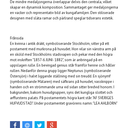
De mindre medaljongerna överlappar delvis den centrala, vilket
skapar en dynamisk komposition. Sammantaget ger medaljongerna
en vacker och representativ bild av kungafamiljen. Den stiliserade
designen med släta ramar och pärlrand speglar tidserans estetik.
Frånsida
En kvinna i antik dräkt, symboliserande Stockholm, sitter på ett
postament med murkrona på huvudet. Hon vilar sin vänstra arm på
en sköld med Stockholms stadsvapen och pekar med den högra
mot inskriften "1857-6 JUNI- 1882", som är anbringad på en
uppslagen rulle. En bevingad genius står framför henne och håller
rullen. Nedanför denna grupp ligger Neptunus (symboliserande
Östersjön) i halvt liggande ställning med sin treudd. En sjönymf
(symboliserande Mälaren) med säfkrans på huvudet, vassknippe i
handen och en strömmande urna vid sidan sitter bredvid honom. I
bakgrunden, bakom huvudgruppen, syns det kungliga slottet och
arffurstens palats. På postamentets högra kant står: "AF SVERIGES
HUFVUDSTAD". Under postamentet gravörens namn: "LEA AHLBORN"