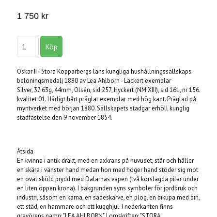
1 750 kr
Oskar II - Stora Kopparbergs läns kungliga hushållningssällskaps
belöningsmedalj 1880 av Lea Ahlborn - Läckert exemplar
Silver, 37.63g, 44mm, Olsén, sid 257, Hyckert (NM XIII), sid 161, nr 156.
kvalitet 01. Härligt hårt präglat exemplar med hög kant. Präglad på
myntverket med början 1880. Sällskapets stadgar erhöll kunglig
stadfästelse den 9 november 1854.
Åtsida
En kvinna i antik dräkt, med en axkrans på huvudet, står och håller
en skära i vänster hand medan hon med höger hand stöder sig mot
en oval sköld prydd med Dalarnas vapen (två korslagda pilar under
en liten öppen krona). I bakgrunden syns symboler för jordbruk och
industri, såsom en kärna, en sädeskärve, en plog, en bikupa med bin,
ett städ, en hammare och ett kugghjul. I nederkanten finns
gravörens namn: "LEA AHLBORN". I omskriften: "STORA