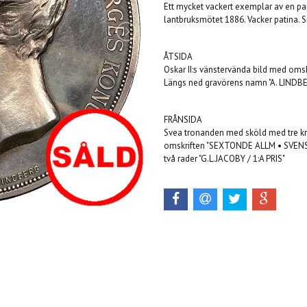
Ett mycket vackert exemplar av en p
lantbruksmötet 1886. Vacker patina. S
ÅTSIDA
Oskar II:s vänstervända bild med o
Längs ned gravörens namn "A. LINDB
FRÅNSIDA
Svea tronanden med sköld med tre kro
omskriften "SEXTONDE ALLM • SVENS
två rader "G.L.JACOBY / 1:A PRIS"