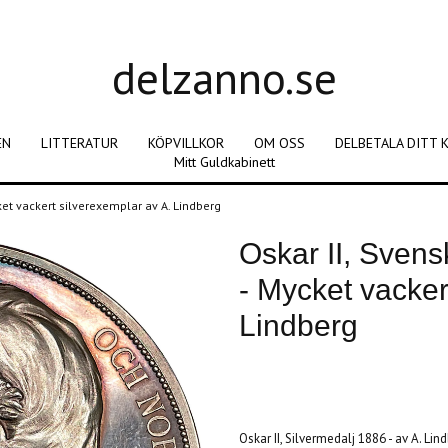
delzanno.se
EN
LITTERATUR
KÖPVILLKOR
OM OSS
DELBETALA DITT 
Mitt Guldkabinett
ket vackert silverexemplar av A. Lindberg
Oskar II, Sven
- Mycket vacker
Lindberg
Produkten är tyvärr slut i lager. :(
Oskar II, Silvermedalj 1886 - av A. Lin