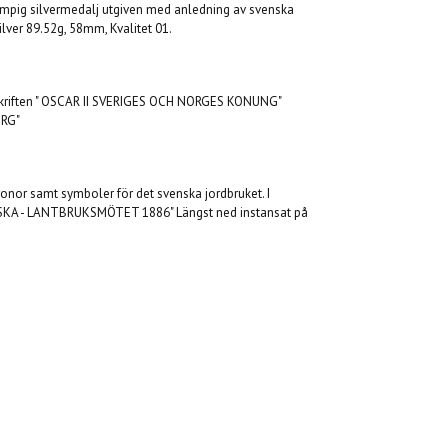
ampig silvermedalj utgiven med anledning av svenska
ilver 89.52g, 58mm, Kvalitet 01.
mskriften " OSCAR II SVERIGES OCH NORGES KONUNG"
ERG"
nor samt symboler för det svenska jordbruket. I
KA - LANTBRUKSMÖTET 1886" Längst ned instansat på