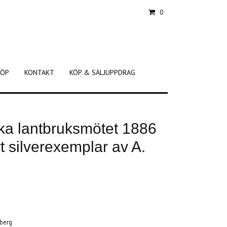
0
KÖP
KONTAKT
KÖP & SÄLJUPPDRAG
ska lantbruksmötet 1886
t silverexemplar av A.
dberg