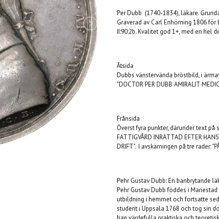
Per Dubb (1740-1834), läkare. Grunda
Graverad av Carl Enhörning 1806 för b
II:90:2b. Kvalitet god 1+, med en hel d
Åtsida
Dubbs vänstervända bröstbild, i ärmavs
"DOCTOR PER DUBB AMIRALIT·MEDICU
Frånsida
Överst fyra punkter, därunder text 
FATTIGVÅRD INRÄTTAD EFTER HAN
DRIFT". I avskärningen på tre rade
Pehr Gustav Dubb: En banbrytande läk
Pehr Gustav Dubb föddes i Mariestad
utbildning i hemmet och fortsatte sed
student i Uppsala 1768 och tog sin do
han värdefulla praktiska och teoret