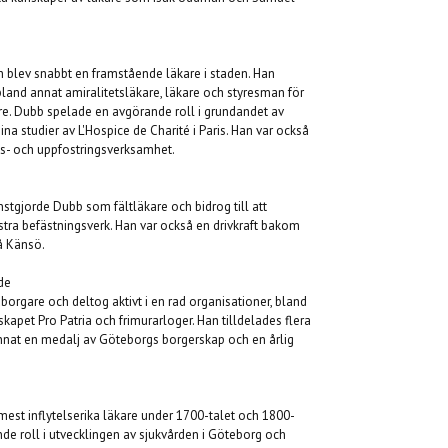
 blev snabbt en framstående läkare i staden. Han
 bland annat amiralitetsläkare, läkare och styresman för
are. Dubb spelade en avgörande roll i grundandet av
ina studier av L'Hospice de Charité i Paris. Han var också
rds- och uppfostringsverksamhet.
stgjorde Dubb som fältläkare och bidrog till att
stra befästningsverk. Han var också en drivkraft bakom
å Känsö.
de
gare och deltog aktivt i en rad organisationer, bland
kapet Pro Patria och frimurarloger. Han tilldelades flera
 annat en medalj av Göteborgs borgerskap och en årlig
mest inflytelserika läkare under 1700-talet och 1800-
de roll i utvecklingen av sjukvården i Göteborg och