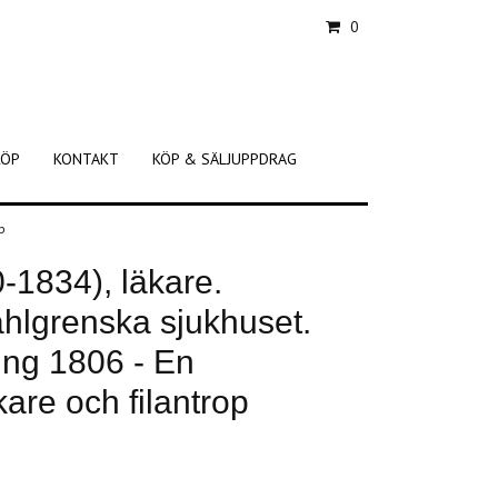
0
KÖP
KONTAKT
KÖP & SÄLJUPPDRAG
op
-1834), läkare.
hlgrenska sjukhuset.
ing 1806 - En
are och filantrop