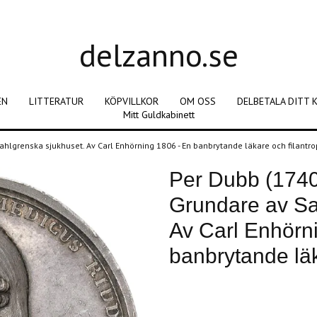
delzanno.se
EN
LITTERATUR
KÖPVILLKOR
OM OSS
DELBETALA DITT 
Mitt Guldkabinett
ahlgrenska sjukhuset. Av Carl Enhörning 1806 - En banbrytande läkare och filantr
Per Dubb (1740
Grundare av Sa
Av Carl Enhörn
banbrytande läk
Produkten är tyvärr slut i lager. :(