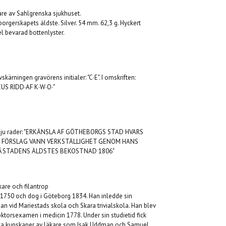
re av Sahlgrenska sjukhuset.
orgerskapets äldste. Silver. 54 mm. 62,3 g. Hyckert
el bevarad bottenlyster.
kärningen gravörens initialer: "C·E". I omskriften:
S RIDD·AF K·W·O·"
på sju rader: "ERKÄNSLA AF GÖTHEBORGS STAD HVARS
S FÖRSLAG VANN VERKSTÄLLIGHET GENOM HANS
r: "PÅ STADENS ÄLDSTES BEKOSTNAD 1806"
are och filantrop
 1750 och dog i Göteborg 1834. Han inledde sin
an vid Mariestads skola och Skara trivialskola. Han blev
ktorsexamen i medicin 1778. Under sin studietid fick
iska kunskaper av läkare som Isak Uddman och Samuel