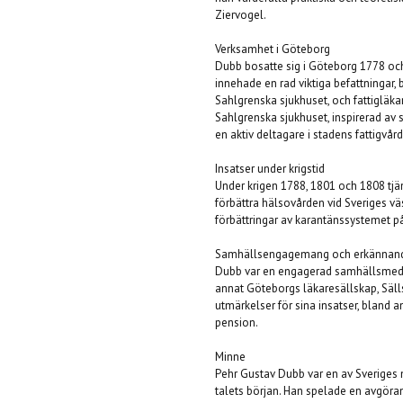
Ziervogel.
Verksamhet i Göteborg
Dubb bosatte sig i Göteborg 1778 och
innehade en rad viktiga befattningar,
Sahlgrenska sjukhuset, och fattigläk
Sahlgrenska sjukhuset, inspirerad av s
en aktiv deltagare i stadens fattigvå
Insatser under krigstid
Under krigen 1788, 1801 och 1808 tjän
förbättra hälsovården vid Sveriges vä
förbättringar av karantänssystemet p
Samhällsengagemang och erkännan
Dubb var en engagerad samhällsmedbor
annat Göteborgs läkaresällskap, Sälls
utmärkelser för sina insatser, bland
pension.
Minne
Pehr Gustav Dubb var en av Sveriges 
talets början. Han spelade en avgöran