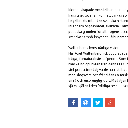
Mordet skapade omedelbart en martyr
hans grav, och han kom att dyrkas som 
Engelbrekts roll i den svenska histor
utländska fogdeväldet, skakade Kalm
politiska grunden för allmogens politi
svenska samhällsbygget i århundrad
Wallenbergs konstnärliga vision
När Axel Wallenberg fick uppdraget a
tidiga, "förnaturalistiska" period. So
kanske höjdpunkten från denna fas i 
stel porträttmedalj valde han istället
med slagsvärd och frånsidans altars
en rå och ursprunglig kraft. Medaljen
själva själen i den folkliga resning s