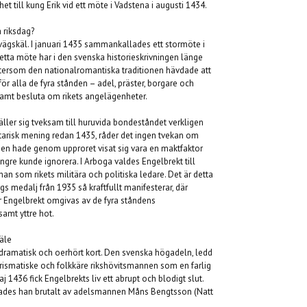
t till kung Erik vid ett möte i Vadstena i augusti 1434.
 riksdag?
t vägskäl. I januari 1435 sammankallades ett stormöte i
Detta möte har i den svenska historieskrivningen länge
 eftersom den nationalromantiska traditionen hävdade att
ör alla de fyra stånden – adel, präster, borgare och
amt besluta om rikets angelägenheter.
ller sig tveksam till huruvida bondeståndet verkligen
ntarisk mening redan 1435, råder det ingen tvekan om
n hade genom upproret visat sig vara en maktfaktor
gre kunde ignorera. I Arboga valdes Engelbrekt till
n som rikets militära och politiska ledare. Det är detta
 medalj från 1935 så kraftfullt manifesterar, där
r Engelbrekt omgivas av de fyra ståndens
amt yttre hot.
mäle
 dramatisk och oerhört kort. Den svenska högadeln, ledd
rismatiske och folkkäre rikshövitsmannen som en farlig
aj 1436 fick Engelbrekts liv ett abrupt och blodigt slut.
dades han brutalt av adelsmannen Måns Bengtsson (Natt