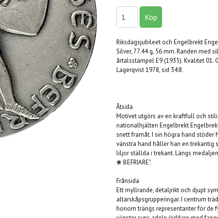
Riksdagsjubileet och Engelbrekt Eng
Silver, 77.44 g, 56 mm. Randen med si
årtalsstämpel E9 (1935). Kvalitet 01.
Lagerqvist 1978, sid 34:8.
Åtsida
Motivet utgörs av en kraftfull och stil
nationalhjälten Engelbrekt Engelbrekt
snett framåt. I sin högra hand stöder h
vänstra hand håller han en trekantig 
liljor ställda i trekant. Längs medal
❀ BEFRIARE".
Frånsida
Ett myllrande, detaljrikt och djupt sy
altarskåpsgrupperingar. I centrum träd
honom trängs representanter för de fy
vänster syns adeln (riddare med fanor