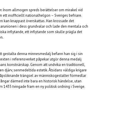
. Inom allmogen spreds berättelser om mirakel vid
ett inofficiellt nationalhelgon – Sveriges befriare.
ien kan knappast överskattas. Han krossade det
arunionen i dess grundvalar och lade den mentala och
ska inflytande, ett inflytande som skulle prägla det
en.
tt gestalta denna minnesmedalj befann han sig i sin
m texten i referensverket påpekar utgör denna medalj
hans konstnärskap. Genom att undvika en traditionell,
 en djärv, senmedeltida estetik. Åtsidans väldiga krigare
kåpsliknande trängsel av människogestalter förmedlar
 fångar därmed inte bara en historisk händelse, utan
om 1435 tvingade fram en ny politisk ordning i Sverige.