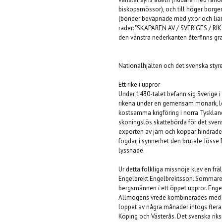
biskopsmössor), och till höger borge
(bönder beväpnade med yxor och liar). 
rader: "SKAPAREN AV / SVERIGES / RIKS
den vänstra nederkanten återfinns gra
Nationalhjälten och det svenska styr
Ett rike i uppror
Under 1430-talet befann sig Sverige 
rikena under en gemensam monark, l
kostsamma krigföring i norra Tysklan
skoningslös skattebörda för det svens
exporten av järn och koppar hindrad
fogdar, i synnerhet den brutale Jösse 
lyssnade.
Ur detta folkliga missnöje klev en f
Engelbrekt Engelbrektsson. Sommaren 
bergsmännen i ett öppet uppror. Enge
Allmogens vrede kombinerades med En
loppet av några månader intogs flera 
Köping och Västerås. Det svenska riks