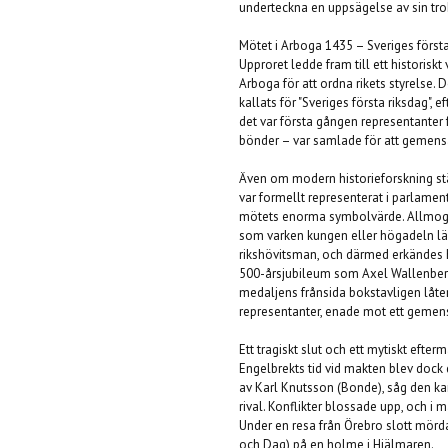
underteckna en uppsägelse av sin trohe
Mötet i Arboga 1435 – Sveriges första
Upproret ledde fram till ett historisk
Arboga för att ordna rikets styrelse. 
kallats för "Sveriges första riksdag",
det var första gången representanter f
bönder – var samlade för att gemens
Även om modern historieforskning stä
var formellt representerat i parlame
mötets enorma symbolvärde. Allmoge
som varken kungen eller högadeln län
rikshövitsman, och därmed erkändes ha
500-årsjubileum som Axel Wallenbergs
medaljens frånsida bokstavligen låte
representanter, enade mot ett gemens
Ett tragiskt slut och ett mytiskt efter
Engelbrekts tid vid makten blev dock
av Karl Knutsson (Bonde), såg den ka
rival. Konflikter blossade upp, och i m
Under en resa från Örebro slott mör
och Dag) på en holme i Hjälmaren.